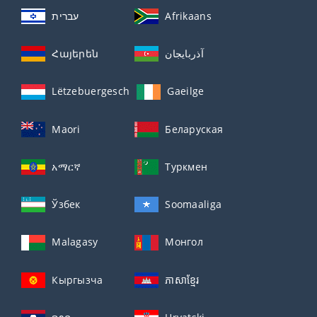
עברית
Afrikaans
Հայերեն
آذربايجان
Lëtzebuergesch
Gaeilge
Maori
Беларуская
አማርኛ
Туркмен
Ўзбек
Soomaaliga
Malagasy
Монгол
Кыргызча
ភាសាខ្មែរ