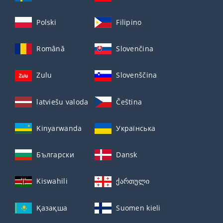
Polski
Filipino
Română
Slovenčina
Zulu
Slovenščina
latviešu valoda
Čeština
Kinyarwanda
Українська
Български
Dansk
Kiswahili
ქართული
Қазақша
Suomen kieli