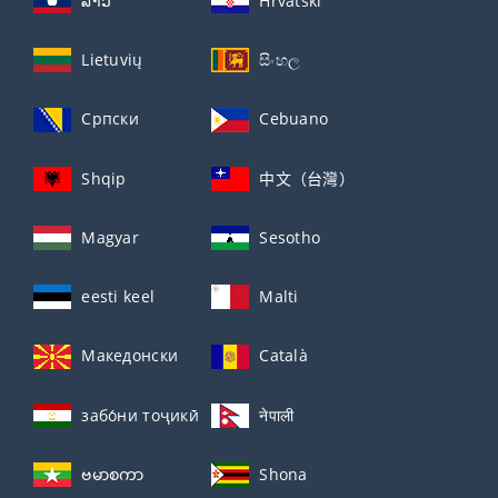
ລາວ
Hrvatski
Lietuvių
සිංහල
Српски
Cebuano
Shqip
中文（台灣）
Magyar
Sesotho
eesti keel
Malti
Македонски
Català
забо́ни тоҷикӣ́
नेपाली
ဗမာစကာ
Shona