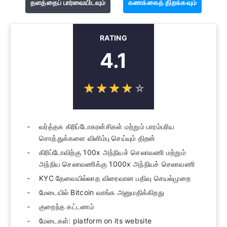
தளத்தைப் பார்வையிடவும்
கணக்கைத் திறக்கவும்
RATING
4.1
☆
★
☆
★
☆
★
☆
★
☆
★
வர்த்தக கிரிப்டோகரன்சிகள் மற்றும் பாரம்பரிய
சொத்துக்களை விளிம்பு செய்யும் திறன்
கிரிப்டோவிற்கு 100x அந்நியச் செலாவணி மற்றும்
அந்நிய செலாவணிக்கு 1000x அந்நியச் செலாவணி
KYC தேவையில்லாத விரைவான பதிவு செயல்முறை
மேடையில் Bitcoin வாங்க அனுமதிக்கிறது
குறைந்த கட்டணம்
மேடைகள்: platform on its website