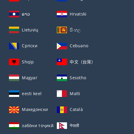
ລາວ
Hrvatski
Lietuvių
සිංහල
Српски
Cebuano
Shqip
中文（台灣）
Magyar
Sesotho
eesti keel
Malti
Македонски
Català
забо́ни тоҷикӣ́
नेपाली