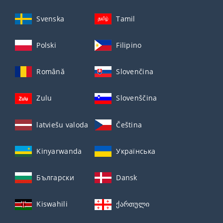
Svenska
Tamil
Polski
Filipino
Română
Slovenčina
Zulu
Slovenščina
latviešu valoda
Čeština
Kinyarwanda
Українська
Български
Dansk
Kiswahili
ქართული