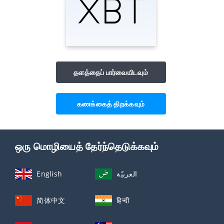
தளத்தைப் பார்வையிடவும்
கணக்கைத் திறக்கவும்
ஒரு மொழியைத் தேர்ந்தெடுக்கவும்
English
العربيّة
简体中文
हिन्दी