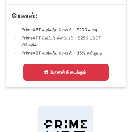
போனஸ்:
PrimeXBT வரவேற்பு போனஸ் - $200 வரை
PrimeXPT ட்விட்டர் விளம்பரம் - $250 USDT
கிவ்அவே
PrimeXBT வரவேற்பு போனஸ் - 35% தள்ளுபடி
போனஸ் கிடைக்கும்