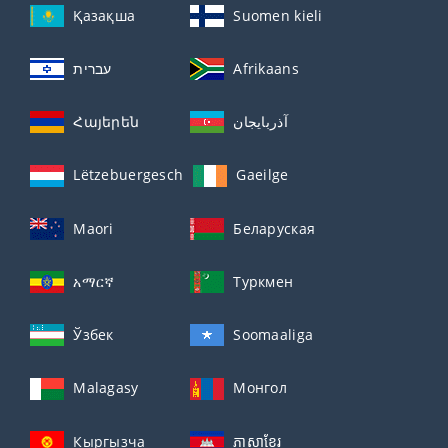
Қазақша
Suomen kieli
עברית
Afrikaans
Հայերեն
آذربايجان
Lëtzebuergesch
Gaeilge
Maori
Беларуская
አማርኛ
Туркмен
Ўзбек
Soomaaliga
Malagasy
Монгол
Кыргызча
ភាសាខ្មែរ