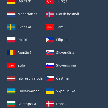
Deutsch
Türkçe
Nederlands
Norsk bokmål
Svenska
Tamil
Polski
Filipino
Română
Slovenčina
Zulu
Slovenščina
latviešu valoda
Čeština
Kinyarwanda
Українська
Български
Dansk