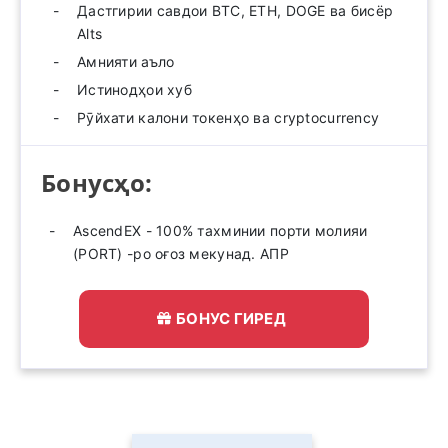
Дастгирии савдои BTC, ETH, DOGE ва бисёр
Alts
Амнияти аъло
Истинодҳои хуб
Рӯйхати калони токенҳо ва cryptocurrency
Бонусҳо:
AscendEX - 100% тахминии порти молияи
(PORT) -ро оғоз мекунад. АПР
БОНУС ГИРЕД