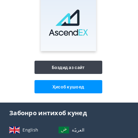
Боздид аз сайт
Ҳисоб кушоед
Забонро интихоб кунед
English
العربيّة