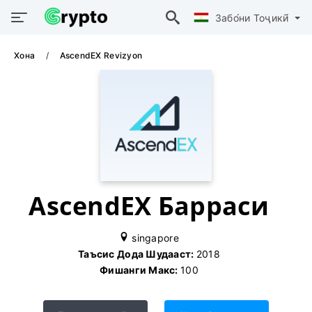
Забо́ни Тоҷикӣ́
Хона
AscendEX Revizyon
AscendEX Барраси
singapore
Таъсис Дода Шудааст:
2018
Фишанги Макс:
100