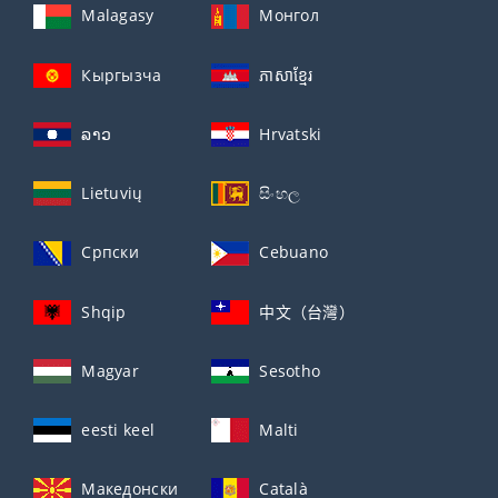
Malagasy
Монгол
Кыргызча
ភាសាខ្មែរ
ລາວ
Hrvatski
Lietuvių
සිංහල
Српски
Cebuano
Shqip
中文（台灣）
Magyar
Sesotho
eesti keel
Malti
Македонски
Català