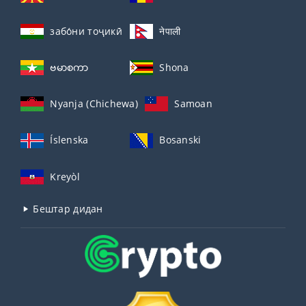
забо́ни тоҷикӣ́
नेपाली
ဗမာစကာ
Shona
Nyanja (Chichewa)
Samoan
Íslenska
Bosanski
Kreyòl
Бештар дидан