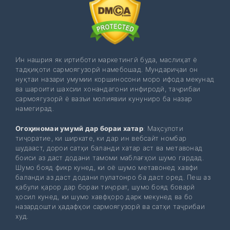
Ин нашрия як иртиботи маркетингӣ буда, маслиҳат ё
тадқиқоти сармоягузорӣ намебошад. Мундариҷаи он
нуқтаи назари умумии коршиносони моро ифода мекунад
ва шароити шахсии хонандагони инфиродӣ, таҷрибаи
сармоягузорӣ ё вазъи молиявии кунуниро ба назар
намегирад.
Огоҳиномаи умумӣ дар бораи хатар
: Маҳсулоти
тиҷоратие, ки ширкате, ки дар ин вебсайт номбар
шудааст, дорои сатҳи баланди хатар аст ва метавонад
боиси аз даст додани тамоми маблағҳои шумо гардад.
Шумо бояд фикр кунед, ки оё шумо метавонед хавфи
баланди аз даст додани пулатонро ба даст оред. Пеш аз
қабули қарор дар бораи тиҷорат, шумо бояд боварӣ
ҳосил кунед, ки шумо хавфҳоро дарк мекунед ва бо
назардошти ҳадафҳои сармоягузорӣ ва сатҳи таҷрибаи
худ.