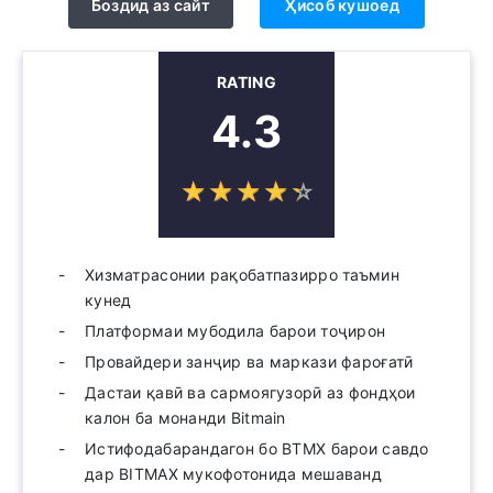
Боздид аз сайт
Ҳисоб кушоед
RATING
4.3
☆
★
☆
★
☆
★
☆
★
☆
★
Хизматрасонии рақобатпазирро таъмин
кунед
Платформаи мубодила барои тоҷирон
Провайдери занҷир ва маркази фароғатӣ
Дастаи қавӣ ва сармоягузорӣ аз фондҳои
калон ба монанди Bitmain
Истифодабарандагон бо BTMX барои савдо
дар BITMAX мукофотонида мешаванд