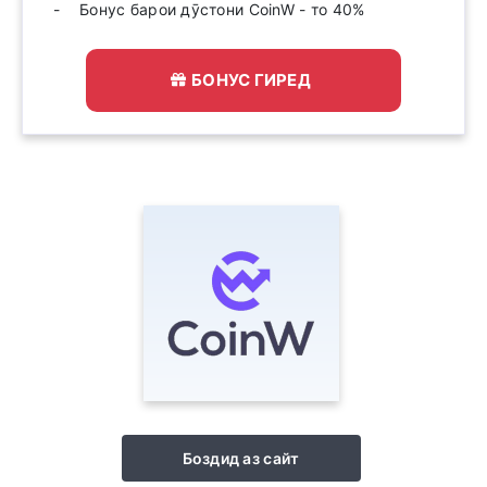
Бонус барои дӯстони CoinW - то 40%
БОНУС ГИРЕД
Боздид аз сайт