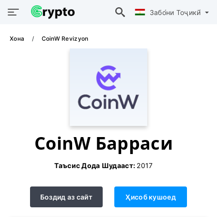
Забо́ни Тоҷикӣ́
Хона
CoinW Revizyon
CoinW Барраси
Таъсис Дода Шудааст:
2017
Боздид аз сайт
Ҳисоб кушоед