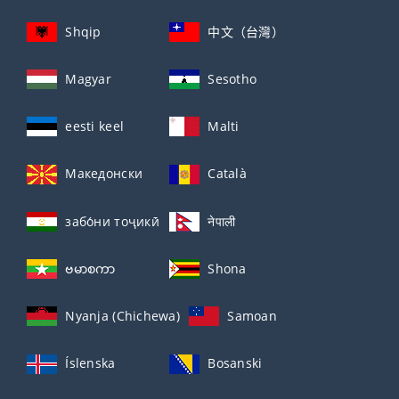
Shqip
中文（台灣）
Magyar
Sesotho
eesti keel
Malti
Македонски
Català
забо́ни тоҷикӣ́
नेपाली
ဗမာစကာ
Shona
Nyanja (Chichewa)
Samoan
Íslenska
Bosanski