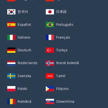
한국어
日本語
Español
Português
Italiano
Français
Deutsch
Türkçe
Nederlands
Norsk bokmål
Svenska
Tamil
Polski
Filipino
Română
Slovenčina