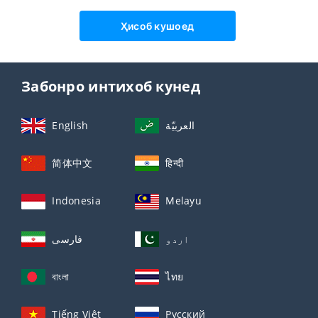
Ҳисоб кушоед
Забонро интихоб кунед
English
العربيّة
简体中文
हिन्दी
Indonesia
Melayu
اردو
فارسی
বাংলা
ไทย
Tiếng Việt
Русский