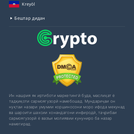
Kreyòl
Бештар дидан
Ин нашрия як иртиботи маркетингӣ буда, маслиҳат ё
тадқиқоти сармоягузорӣ намебошад. Мундариҷаи он
нуқтаи назари умумии коршиносони моро ифода мекунад
ва шароити шахсии хонандагони инфиродӣ, таҷрибаи
сармоягузорӣ ё вазъи молиявии кунуниро ба назар
намегирад.