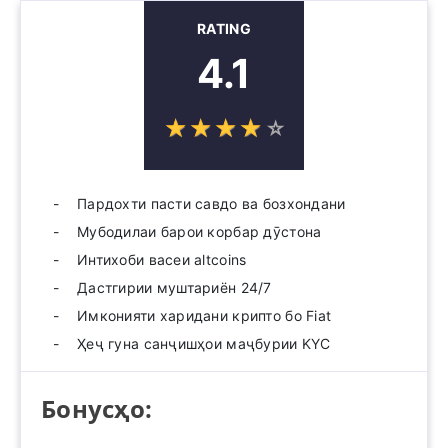
RATING
4.1
☆
★
☆
★
☆
★
☆
★
☆
★
Пардохти пасти савдо ва бозхондани
Мубодилаи барои корбар дӯстона
Интихоби васеи altcoins
Дастгирии муштариён 24/7
Имконияти харидани крипто бо Fiat
Ҳеҷ гуна санҷишҳои маҷбурии KYC
Бонусҳо: