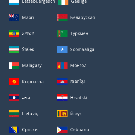
Lëtzebuergesch
Gaeilge
Maori
Беларуская
አማርኛ
Туркмен
Ўзбек
Soomaaliga
Malagasy
Монгол
Кыргызча
ភាសាខ្មែរ
ລາວ
Hrvatski
Lietuvių
සිංහල
Српски
Cebuano