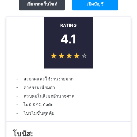
เยี่ยมชมเว็บไซต์
เปิดบัญชี
RATING
4.1
☆
★
☆
★
☆
★
☆
★
☆
★
สะอาดและใช้งานง่ายมาก
ค่าธรรมเนียมต่ำ
ควบคุมในสี่เขตอำนาจศาล
ไม่มี KYC บังคับ
โปรโมชั่นสุดคุ้ม
โบนัส: