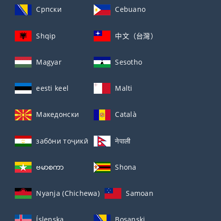
Српски
Cebuano
Shqip
中文（台灣）
Magyar
Sesotho
eesti keel
Malti
Македонски
Català
забо́ни тоҷикӣ́
नेपाली
ဗမာစကာ
Shona
Nyanja (Chichewa)
Samoan
Íslenska
Bosanski