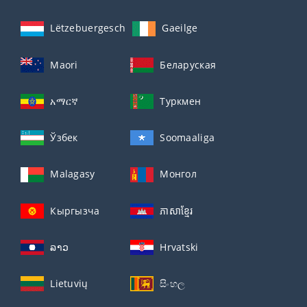
Lëtzebuergesch
Gaeilge
Maori
Беларуская
አማርኛ
Туркмен
Ўзбек
Soomaaliga
Malagasy
Монгол
Кыргызча
ភាសាខ្មែរ
ລາວ
Hrvatski
Lietuvių
සිංහල