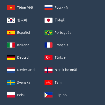
Tiếng Việt
Русский
한국어
日本語
Español
Português
Italiano
Français
Deutsch
Türkçe
Nederlands
Norsk bokmål
Svenska
Tamil
Polski
Filipino