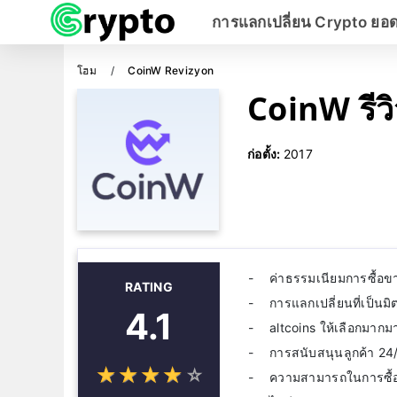
การแลกเปลี่ยน Crypto ยอ
โฮม
CoinW Revizyon
CoinW รีวิ
ก่อตั้ง:
2017
ค่าธรรมเนียมการซื้อข
RATING
การแลกเปลี่ยนที่เป็นมิต
4.1
altcoins ให้เลือกมากม
การสนับสนุนลูกค้า 24
☆
★
☆
★
☆
★
☆
★
☆
★
ความสามารถในการซื้อ 