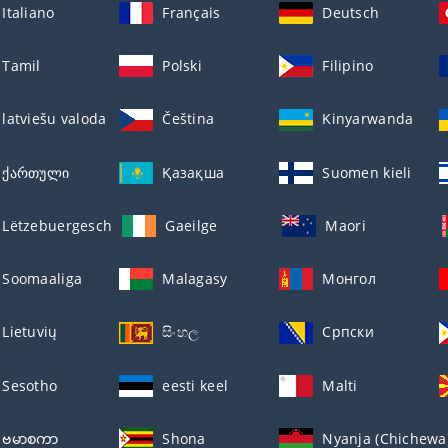
Italiano
Français
Deutsch
Tamil
Polski
Filipino
latviešu valoda
Čeština
Kinyarwanda
ქართული
Қазақша
Suomen kieli
Lëtzebuergesch
Gaeilge
Maori
Soomaaliga
Malagasy
Монгол
Lietuvių
සිංහල
Српски
Sesotho
eesti keel
Malti
ဗမာစကာ
Shona
Nyanja (Chichewa