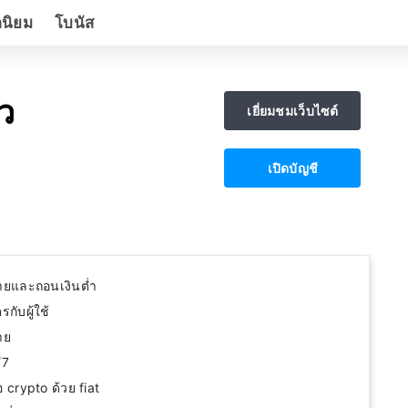
ดนิยม
โบนัส
ว
เยี่ยมชมเว็บไซต์
เปิดบัญชี
ายและถอนเงินต่ำ
รกับผู้ใช้
าย
/7
crypto ด้วย fiat