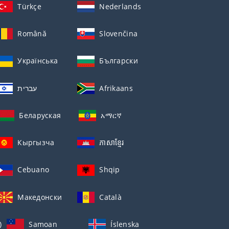
Türkçe
Nederlands
Română
Slovenčina
Українська
Български
עברית
Afrikaans
Беларуская
አማርኛ
Кыргызча
ភាសាខ្មែរ
Cebuano
Shqip
Македонски
Català
)
Samoan
Íslenska