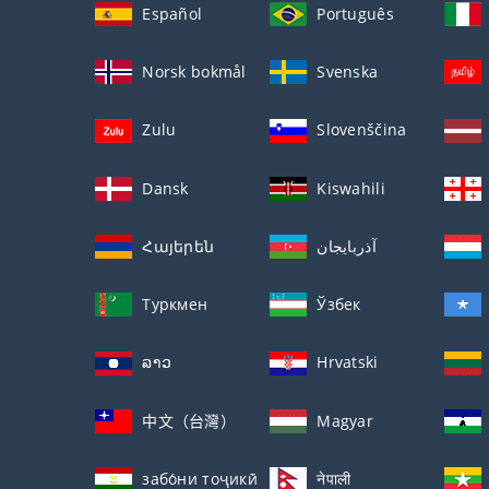
Español
Português
Norsk bokmål
Svenska
Zulu
Slovenščina
Dansk
Kiswahili
Հայերեն
آذربايجان
Туркмен
Ўзбек
ລາວ
Hrvatski
中文（台灣）
Magyar
забо́ни тоҷикӣ́
नेपाली