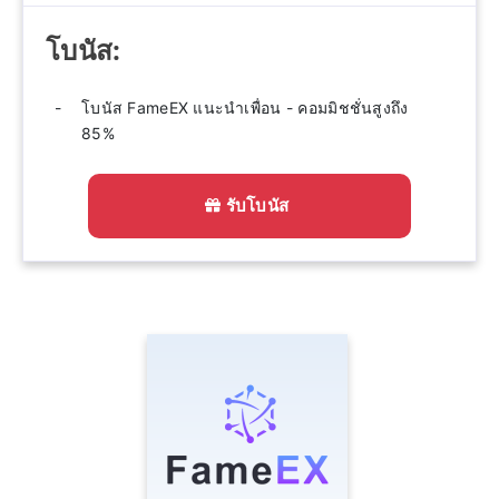
โบนัส:
โบนัส FameEX แนะนำเพื่อน - คอมมิชชั่นสูงถึง
85%
รับโบนัส