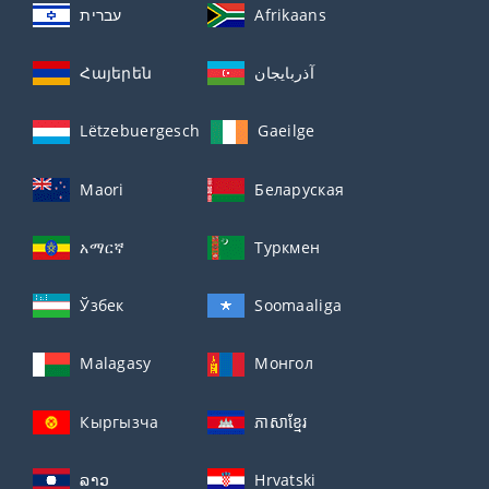
עברית
Afrikaans
Հայերեն
آذربايجان
Lëtzebuergesch
Gaeilge
Maori
Беларуская
አማርኛ
Туркмен
Ўзбек
Soomaaliga
Malagasy
Монгол
Кыргызча
ភាសាខ្មែរ
ລາວ
Hrvatski