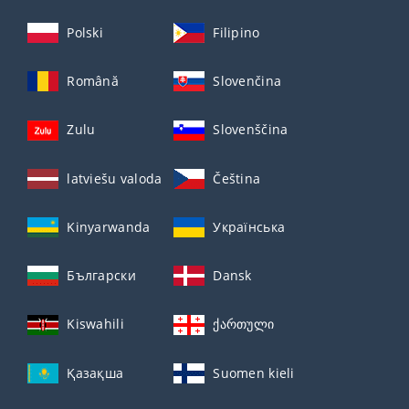
Polski
Filipino
Română
Slovenčina
Zulu
Slovenščina
latviešu valoda
Čeština
Kinyarwanda
Українська
Български
Dansk
Kiswahili
ქართული
Қазақша
Suomen kieli