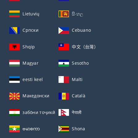
Lietuvių
සිංහල
Српски
Cebuano
Shqip
中文（台灣）
Magyar
Sesotho
eesti keel
Malti
Македонски
Català
забо́ни тоҷикӣ́
नेपाली
ဗမာစကာ
Shona