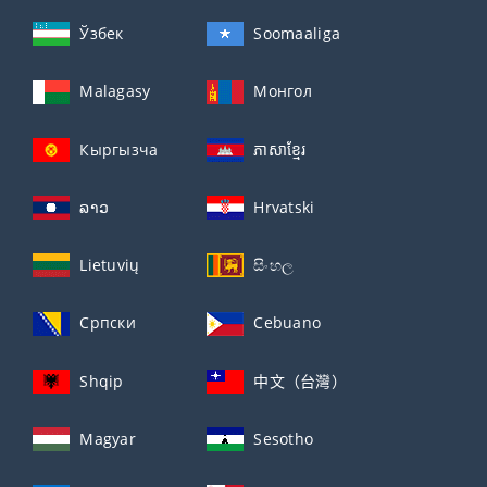
Ўзбек
Soomaaliga
Malagasy
Монгол
Кыргызча
ភាសាខ្មែរ
ລາວ
Hrvatski
Lietuvių
සිංහල
Српски
Cebuano
Shqip
中文（台灣）
Magyar
Sesotho