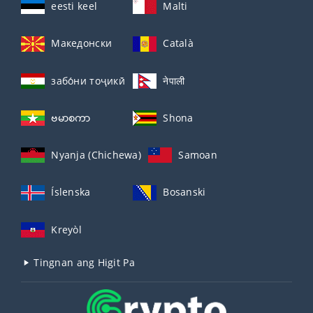
eesti keel
Malti
Македонски
Català
забо́ни тоҷикӣ́
नेपाली
ဗမာစကာ
Shona
Nyanja (Chichewa)
Samoan
Íslenska
Bosanski
Kreyòl
Tingnan ang Higit Pa