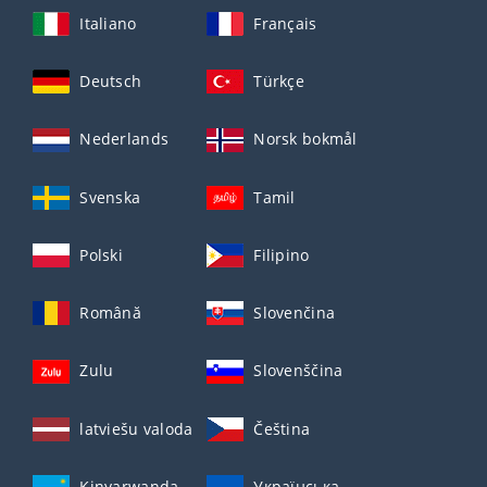
Italiano
Français
Deutsch
Türkçe
Nederlands
Norsk bokmål
Svenska
Tamil
Polski
Filipino
Română
Slovenčina
Zulu
Slovenščina
latviešu valoda
Čeština
Kinyarwanda
Українська