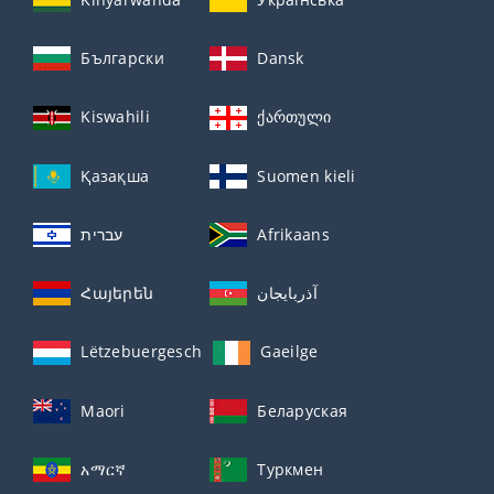
Български
Dansk
Kiswahili
ქართული
Қазақша
Suomen kieli
עברית
Afrikaans
Հայերեն
آذربايجان
Lëtzebuergesch
Gaeilge
Maori
Беларуская
አማርኛ
Туркмен