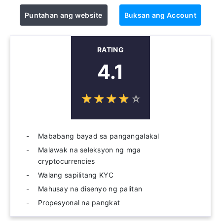
Puntahan ang website
Buksan ang Account
RATING
4.1
☆
★
☆
★
☆
★
☆
★
☆
★
Mababang bayad sa pangangalakal
Malawak na seleksyon ng mga
cryptocurrencies
Walang sapilitang KYC
Mahusay na disenyo ng palitan
Propesyonal na pangkat