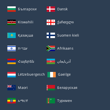
Български
Dansk
Kiswahili
ქართული
Қазақша
Suomen kieli
עברית
Afrikaans
Հայերեն
آذربايجان
Lëtzebuergesch
Gaeilge
Maori
Беларуская
አማርኛ
Туркмен