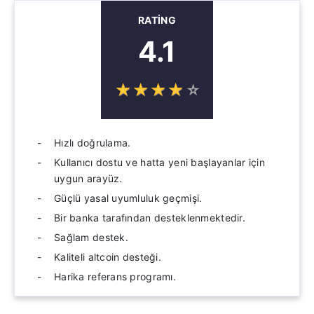
RATING
4.1
☆
★
☆
★
☆
★
☆
★
☆
★
Hızlı doğrulama.
Kullanıcı dostu ve hatta yeni başlayanlar için
uygun arayüz.
Güçlü yasal uyumluluk geçmişi.
Bir banka tarafından desteklenmektedir.
Sağlam destek.
Kaliteli altcoin desteği.
Harika referans programı.