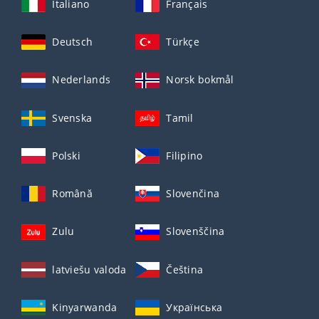
Italiano
Français
Deutsch
Türkçe
Nederlands
Norsk bokmål
Svenska
Tamil
Polski
Filipino
Română
Slovenčina
Zulu
Slovenščina
latviešu valoda
Čeština
Kinyarwanda
Українська