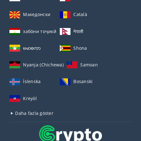
Македонски
Català
забо́ни тоҷикӣ́
नेपाली
ဗမာစကာ
Shona
Nyanja (Chichewa)
Samoan
Íslenska
Bosanski
Kreyòl
Daha fazla göster