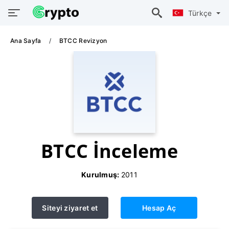
Türkçe
Ana Sayfa
BTCC Revizyon
BTCC İnceleme
Kurulmuş:
2011
Siteyi ziyaret et
Hesap Aç