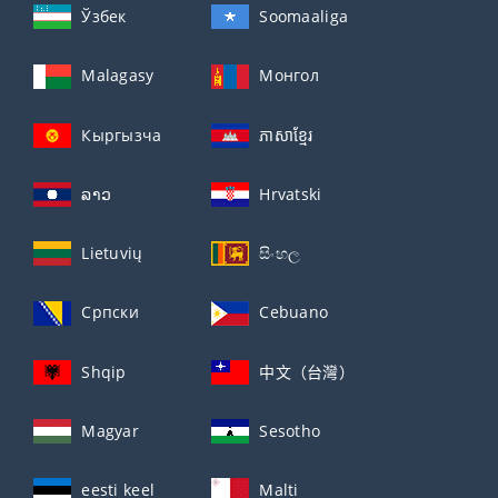
Ўзбек
Soomaaliga
Malagasy
Монгол
Кыргызча
ភាសាខ្មែរ
ລາວ
Hrvatski
Lietuvių
සිංහල
Српски
Cebuano
Shqip
中文（台灣）
Magyar
Sesotho
eesti keel
Malti