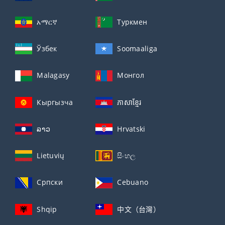
አማርኛ
Туркмен
Ўзбек
Soomaaliga
Malagasy
Монгол
Кыргызча
ភាសាខ្មែរ
ລາວ
Hrvatski
Lietuvių
සිංහල
Српски
Cebuano
Shqip
中文（台灣）