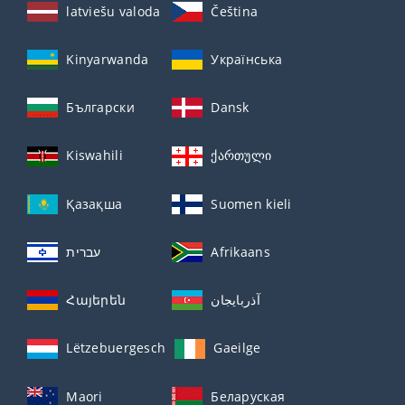
latviešu valoda
Čeština
Kinyarwanda
Українська
Български
Dansk
Kiswahili
ქართული
Қазақша
Suomen kieli
עברית
Afrikaans
Հայերեն
آذربايجان
Lëtzebuergesch
Gaeilge
Maori
Беларуская