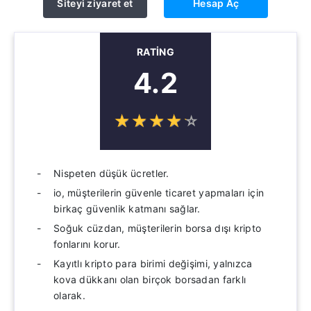
Siteyi ziyaret et
Hesap Aç
RATING
4.2
☆
★
☆
★
☆
★
☆
★
☆
★
Nispeten düşük ücretler.
io, müşterilerin güvenle ticaret yapmaları için
birkaç güvenlik katmanı sağlar.
Soğuk cüzdan, müşterilerin borsa dışı kripto
fonlarını korur.
Kayıtlı kripto para birimi değişimi, yalnızca
kova dükkanı olan birçok borsadan farklı
olarak.