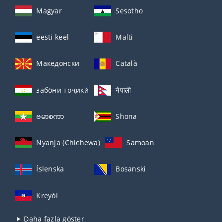
Magyar
Sesotho
eesti keel
Malti
Македонски
Català
забо́ни тоҷикӣ́
नेपाली
ဗမာစကာ
Shona
Nyanja (Chichewa)
Samoan
Íslenska
Bosanski
Kreyòl
Daha fazla göster