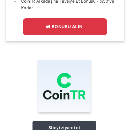
CoinTR Arkadaşına Tavsiye Et Bonusu - %50'ye
Kadar
BONUSU ALIN
Siteyi ziyaret et