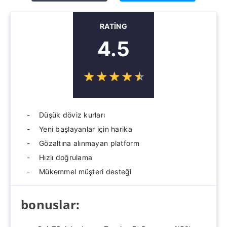
RATING
4.5
☆
★
☆
★
☆
★
☆
★
☆
★
Düşük döviz kurları
Yeni başlayanlar için harika
Gözaltına alınmayan platform
Hızlı doğrulama
Mükemmel müşteri desteği
bonuslar: