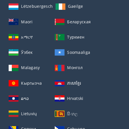
Lëtzebuergesch
Gaeilge
Maori
Беларуская
አማርኛ
Туркмен
Ўзбек
Soomaaliga
Malagasy
Монгол
Кыргызча
ភាសាខ្មែរ
ລາວ
Hrvatski
Lietuvių
සිංහල
Српски
Cebuano