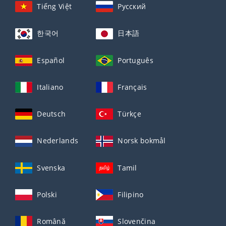
Tiếng Việt
Русский
한국어
日本語
Español
Português
Italiano
Français
Deutsch
Türkçe
Nederlands
Norsk bokmål
Svenska
Tamil
Polski
Filipino
Română
Slovenčina