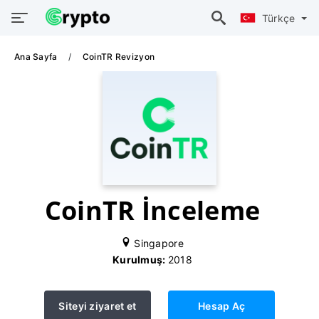
Türkçe
Ana Sayfa
CoinTR Revizyon
CoinTR İnceleme
Singapore
Kurulmuş:
2018
Siteyi ziyaret et
Hesap Aç