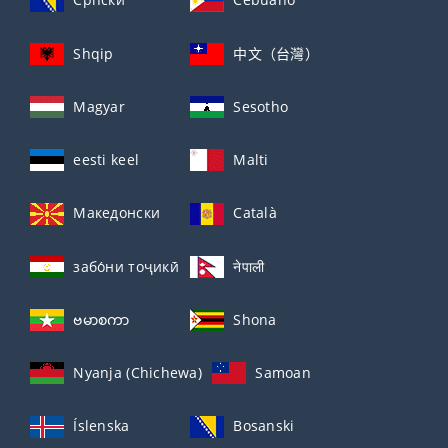
Shqip
中文（台灣）
Magyar
Sesotho
eesti keel
Malti
Македонски
Català
забо́ни тоҷикӣ́
नेपाली
ဗမာစကာ
Shona
Nyanja (Chichewa)
Samoan
Íslenska
Bosanski