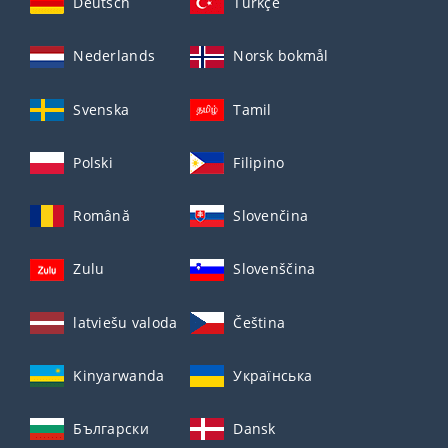
Deutsch
Türkçe
Nederlands
Norsk bokmål
Svenska
Tamil
Polski
Filipino
Română
Slovenčina
Zulu
Slovenščina
latviešu valoda
Čeština
Kinyarwanda
Українська
Български
Dansk