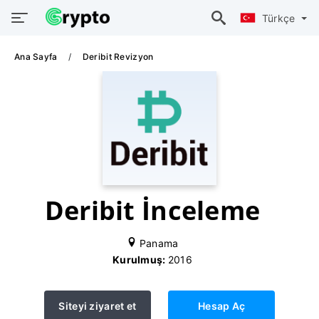
Türkçe
Ana Sayfa
Deribit Revizyon
Deribit İnceleme
Panama
Kurulmuş:
2016
Siteyi ziyaret et
Hesap Aç