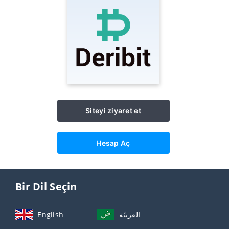
Siteyi ziyaret et
Hesap Aç
Bir Dil Seçin
English
العربيّة