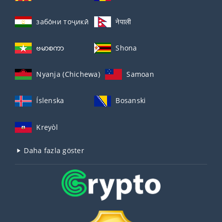
забо́ни тоҷикӣ́
नेपाली
ဗမာစကာ
Shona
Nyanja (Chichewa)
Samoan
Íslenska
Bosanski
Kreyòl
Daha fazla göster