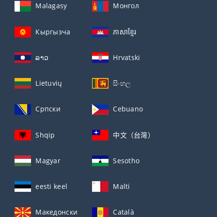
Malagasy
Монгол
Кыргызча
ភាសាខ្មែរ
ລາວ
Hrvatski
Lietuvių
සිංහල
Српски
Cebuano
Shqip
中文（台灣）
Magyar
Sesotho
eesti keel
Malti
Македонски
Català