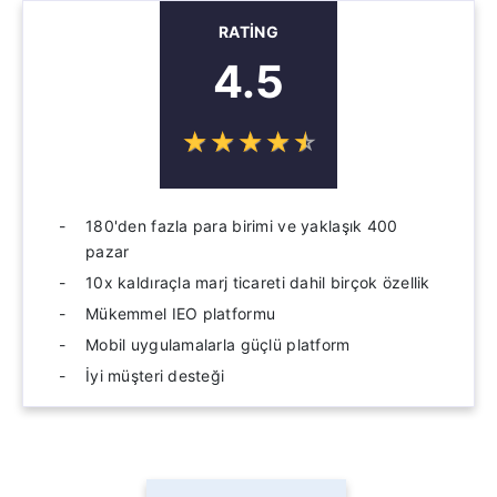
RATING
4.5
☆
★
☆
★
☆
★
☆
★
☆
★
180'den fazla para birimi ve yaklaşık 400
pazar
10x kaldıraçla marj ticareti dahil birçok özellik
Mükemmel IEO platformu
Mobil uygulamalarla güçlü platform
İyi müşteri desteği