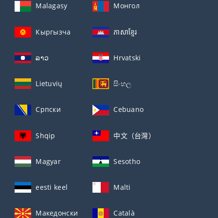
Malagasy
Монгол
Кыргызча
ភាសាខ្មែរ
ລາວ
Hrvatski
Lietuvių
සිංහල
Српски
Cebuano
Shqip
中文（台灣）
Magyar
Sesotho
eesti keel
Malti
Македонски
Català