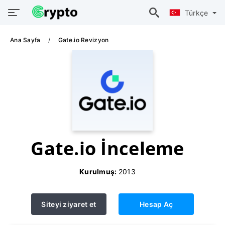
Türkçe
Ana Sayfa
Gate.io Revizyon
Gate.io İnceleme
Kurulmuş:
2013
Siteyi ziyaret et
Hesap Aç