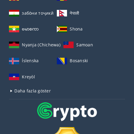
забо́ни тоҷикӣ́
नेपाली
ဗမာစကာ
Shona
Nyanja (Chichewa)
Samoan
Íslenska
Bosanski
Kreyòl
Daha fazla göster