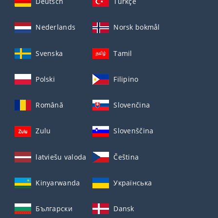
Deutsch
Türkçe
Nederlands
Norsk bokmål
Svenska
Tamil
Polski
Filipino
Română
Slovenčina
Zulu
Slovenščina
latviešu valoda
Čeština
Kinyarwanda
Українська
Български
Dansk