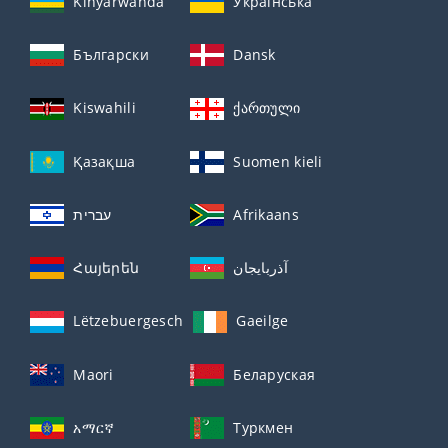
Kinyarwanda
Українська
Български
Dansk
Kiswahili
ქართული
Қазақша
Suomen kieli
עברית
Afrikaans
Հայերեն
آذربايجان
Lëtzebuergesch
Gaeilge
Maori
Беларуская
አማርኛ
Туркмен