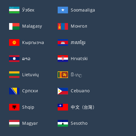
Ўзбек
Soomaaliga
Malagasy
Монгол
Кыргызча
ភាសាខ្មែរ
ລາວ
Hrvatski
Lietuvių
සිංහල
Српски
Cebuano
Shqip
中文（台灣）
Magyar
Sesotho