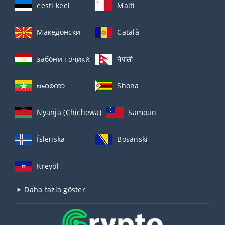
eesti keel
Malti
Македонски
Català
забо́ни тоҷикӣ́
नेपाली
ဗမာစကာ
Shona
Nyanja (Chichewa)
Samoan
Íslenska
Bosanski
Kreyòl
Daha fazla göster