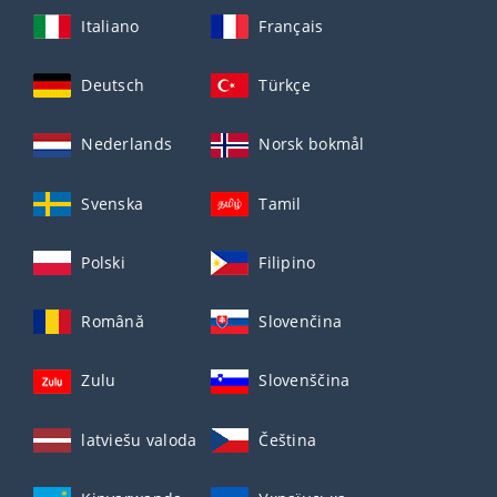
Italiano
Français
Deutsch
Türkçe
Nederlands
Norsk bokmål
Svenska
Tamil
Polski
Filipino
Română
Slovenčina
Zulu
Slovenščina
latviešu valoda
Čeština