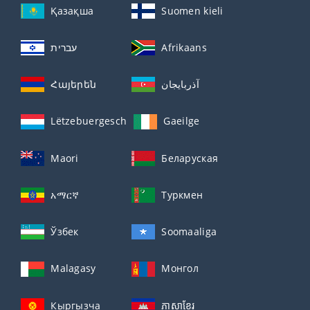
Қазақша
Suomen kieli
עברית
Afrikaans
Հայերեն
آذربايجان
Lëtzebuergesch
Gaeilge
Maori
Беларуская
አማርኛ
Туркмен
Ўзбек
Soomaaliga
Malagasy
Монгол
Кыргызча
ភាសាខ្មែរ