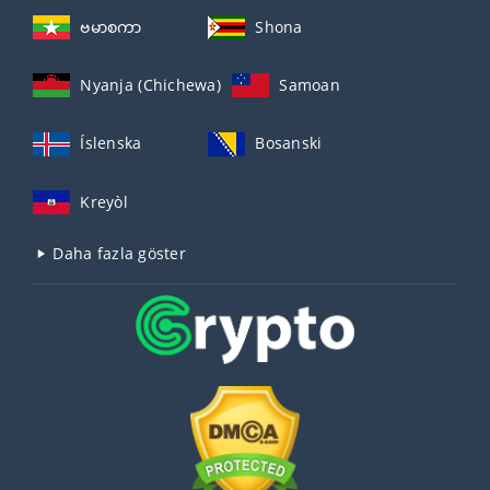
ဗမာစကာ
Shona
Nyanja (Chichewa)
Samoan
Íslenska
Bosanski
Kreyòl
Daha fazla göster