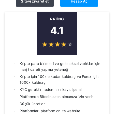
Siteyi ziyaret et
Hesap Aç
RATING
4.1
☆
★
☆
★
☆
★
☆
★
☆
★
Kripto para birimleri ve geleneksel varlıklar için
marj ticareti yapma yeteneği
Kripto için 100x'e kadar kaldıraç ve Forex için
1000x kaldıraç
KYC gerektirmeden hızlı kayıt işlemi
Platformda Bitcoin satın almanıza izin verir
Düşük ücretler
Platformlar: platform on its website