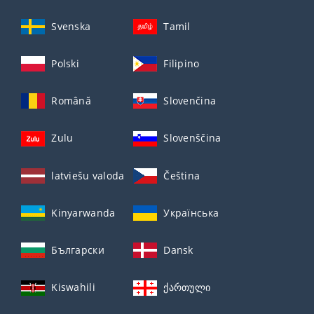
Svenska
Tamil
Polski
Filipino
Română
Slovenčina
Zulu
Slovenščina
latviešu valoda
Čeština
Kinyarwanda
Українська
Български
Dansk
Kiswahili
ქართული