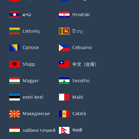
ລາວ
Hrvatski
Lietuvių
සිංහල
Српски
Cebuano
Shqip
中文（台灣）
Magyar
Sesotho
eesti keel
Malti
Македонски
Català
забо́ни тоҷикӣ́
नेपाली