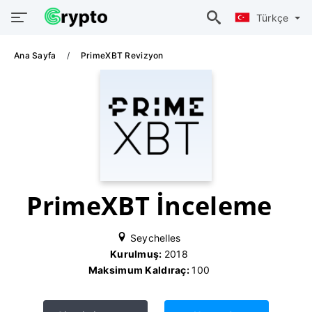
Türkçe
Ana Sayfa
PrimeXBT Revizyon
PrimeXBT İnceleme
Seychelles
Kurulmuş:
2018
Maksimum Kaldıraç:
100