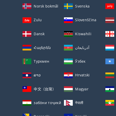
Norsk bokmål
Svenska
Zulu
Slovenščina
Dansk
Kiswahili
Հայերեն
آذربايجان
Туркмен
Ўзбек
ລາວ
Hrvatski
中文（台灣）
Magyar
забо́ни тоҷикӣ́
नेपाली