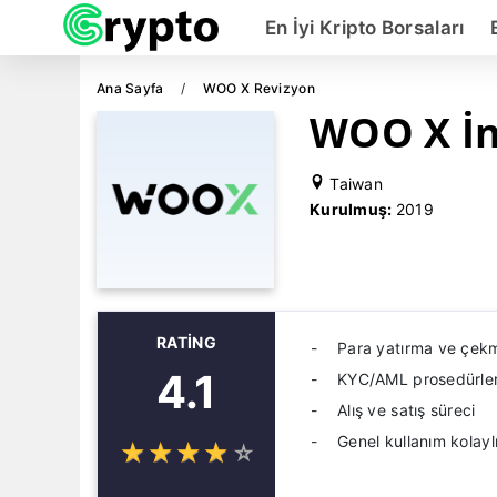
En İyi Kripto Borsaları
Ana Sayfa
WOO X Revizyon
WOO X İ
Taiwan
Kurulmuş:
2019
RATING
Para yatırma ve çekm
4.1
KYC/AML prosedürler
Alış ve satış süreci
Genel kullanım kolayl
☆
★
☆
★
☆
★
☆
★
☆
★