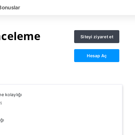
Bonuslar
nceleme
Siteyi ziyaret et
Hesap Aç
e kolaylığı
i
ığı