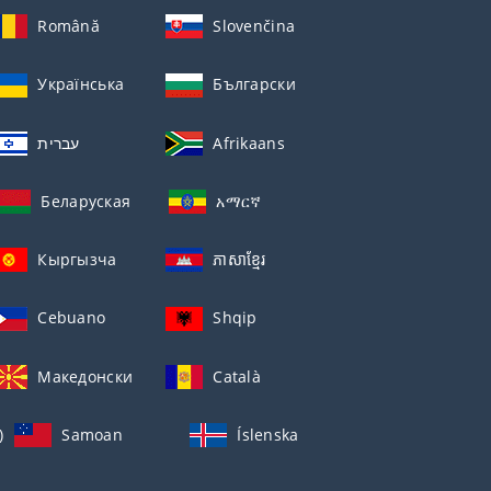
Română
Slovenčina
Українська
Български
עברית
Afrikaans
Беларуская
አማርኛ
Кыргызча
ភាសាខ្មែរ
Cebuano
Shqip
Македонски
Català
)
Samoan
Íslenska