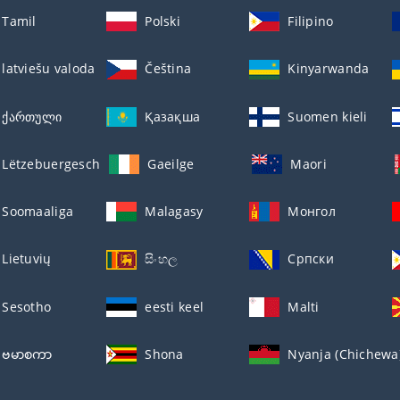
Tamil
Polski
Filipino
latviešu valoda
Čeština
Kinyarwanda
ქართული
Қазақша
Suomen kieli
Lëtzebuergesch
Gaeilge
Maori
Soomaaliga
Malagasy
Монгол
Lietuvių
සිංහල
Српски
Sesotho
eesti keel
Malti
ဗမာစကာ
Shona
Nyanja (Chichewa