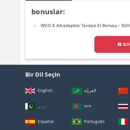
bonuslar:
WOO X Arkadaşlara Tavsiye Et Bonusu - %50
BO
Bir Dil Seçin
English
العربيّة
اردو
বাংলা
Español
Português