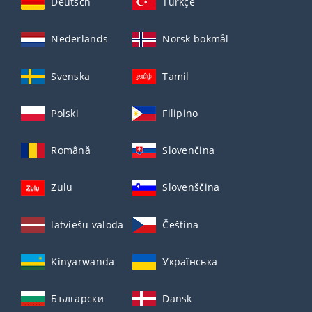
Deutsch
Türkçe
Nederlands
Norsk bokmål
Svenska
Tamil
Polski
Filipino
Română
Slovenčina
Zulu
Slovenščina
latviešu valoda
Čeština
Kinyarwanda
Українська
Български
Dansk