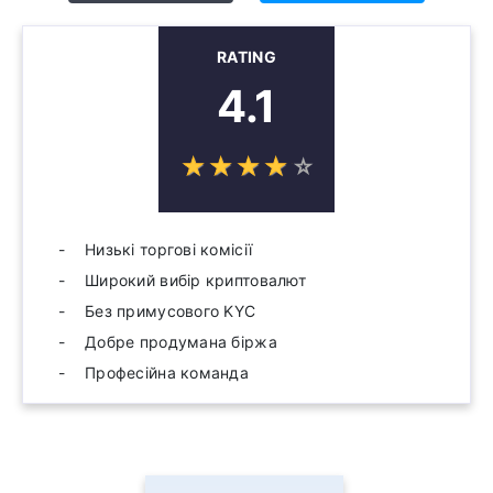
RATING
4.1
☆
★
☆
★
☆
★
☆
★
☆
★
Низькі торгові комісії
Широкий вибір криптовалют
Без примусового KYC
Добре продумана біржа
Професійна команда