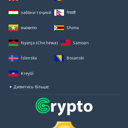
забо́ни тоҷикӣ́
नेपाली
ဗမာစကာ
Shona
Nyanja (Chichewa)
Samoan
Íslenska
Bosanski
Kreyòl
Дивитись більше