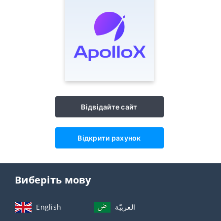
Відвідайте сайт
Відкрити рахунок
Виберіть мову
English
العربيّة