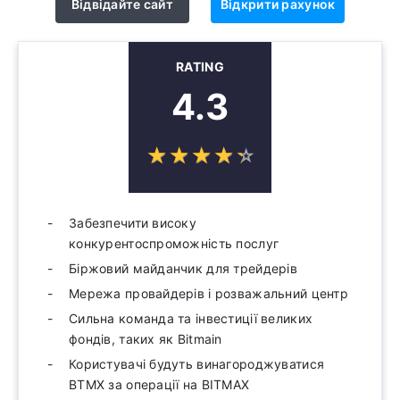
Відвідайте сайт
Відкрити рахунок
RATING
4.3
☆
★
☆
★
☆
★
☆
★
☆
★
Забезпечити високу
конкурентоспроможність послуг
Біржовий майданчик для трейдерів
Мережа провайдерів і розважальний центр
Сильна команда та інвестиції великих
фондів, таких як Bitmain
Користувачі будуть винагороджуватися
BTMX за операції на BITMAX