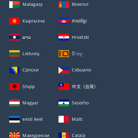
Malagasy
Монгол
Кыргызча
ភាសាខ្មែរ
ລາວ
Hrvatski
Lietuvių
සිංහල
Српски
Cebuano
Shqip
中文（台灣）
Magyar
Sesotho
eesti keel
Malti
Македонски
Català