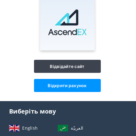
Відвідайте сайт
Відкрити рахунок
Виберіть мову
English
العربيّة