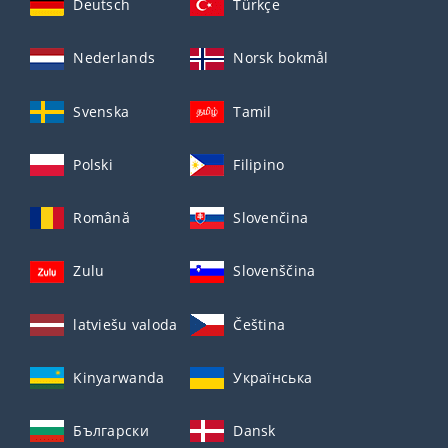
Deutsch
Türkçe
Nederlands
Norsk bokmål
Svenska
Tamil
Polski
Filipino
Română
Slovenčina
Zulu
Slovenščina
latviešu valoda
Čeština
Kinyarwanda
Українська
Български
Dansk