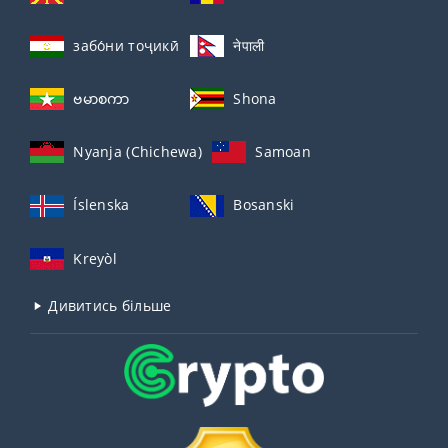
забо́ни тоҷикӣ́
नेपाली
ဗမာစကာ
Shona
Nyanja (Chichewa)
Samoan
Íslenska
Bosanski
Kreyòl
Дивитись більше