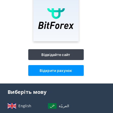
Відвідайте сайт
Відкрити рахунок
Виберіть мову
English
العربيّة