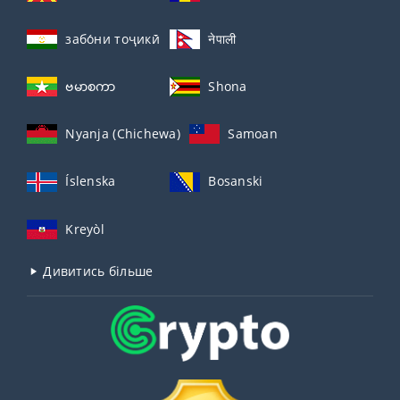
забо́ни тоҷикӣ́
नेपाली
ဗမာစကာ
Shona
Nyanja (Chichewa)
Samoan
Íslenska
Bosanski
Kreyòl
Дивитись більше