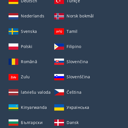
Deutsch
Türkçe
Nederlands
Norsk bokmål
Svenska
Tamil
Polski
Filipino
Română
Slovenčina
Zulu
Slovenščina
latviešu valoda
Čeština
Kinyarwanda
Українська
Български
Dansk