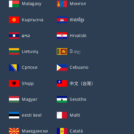
Malagasy
Монгол
Кыргызча
ភាសាខ្មែរ
ລາວ
Hrvatski
Lietuvių
සිංහල
Српски
Cebuano
Shqip
中文（台灣）
Magyar
Sesotho
eesti keel
Malti
Македонски
Català