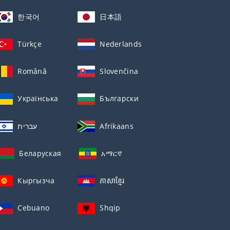
한국어
日本語
Türkçe
Nederlands
Română
Slovenčina
Українська
Български
עברית
Afrikaans
Беларуская
አማርኛ
Кыргызча
ភាសាខ្មែរ
Cebuano
Shqip