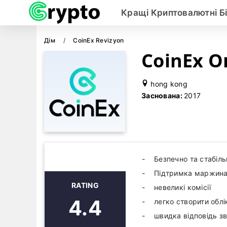
Кращі Криптовалютні Б
Дім
CoinEx Revizyon
CoinEx О
hong kong
Заснована:
2017
Безпечно та стабіль
Підтримка маржинал
RATING
невеликі комісії
4.4
легко створити облі
швидка відповідь з