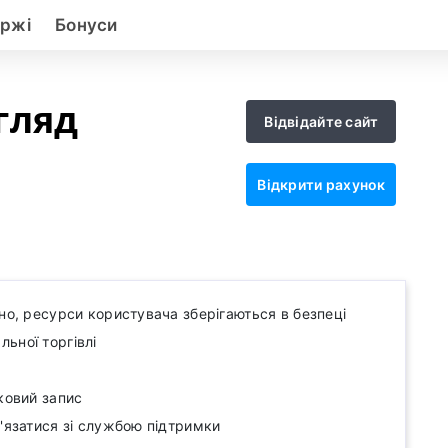
іржі
Бонуси
гляд
Відвідайте сайт
Відкрити рахунок
но, ресурси користувача зберігаються в безпеці
ьної торгівлі
ковий запис
в'язатися зі службою підтримки