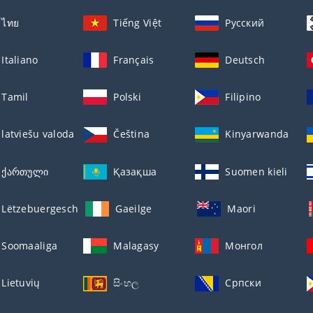
ไทย
Tiếng Việt
Русский
Italiano
Français
Deutsch
Tamil
Polski
Filipino
latviešu valoda
Čeština
Kinyarwanda
ქართული
Қазақша
Suomen kieli
Lëtzebuergesch
Gaeilge
Maori
Soomaaliga
Malagasy
Монгол
Lietuvių
සිංහල
Српски