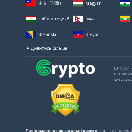
中文（台灣）
Magyar
забо́ни тоҷикӣ́
नेपाली
Bosanski
Kreyòl
Дивитись більше
Ця публі
погляди 
ситуацію
Повідомлення про загальні ризики
: Торгові продук