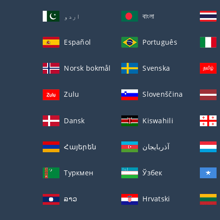
اردو
বাংলা
Español
Português
Norsk bokmål
Svenska
Zulu
Slovenščina
Dansk
Kiswahili
Հայերեն
آذربايجان
Туркмен
Ўзбек
ລາວ
Hrvatski