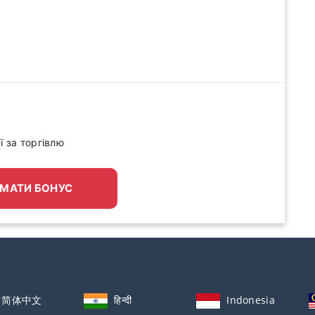
x
ї за торгівлю
МАТИ БОНУС
简体中文
हिन्दी
Indonesia