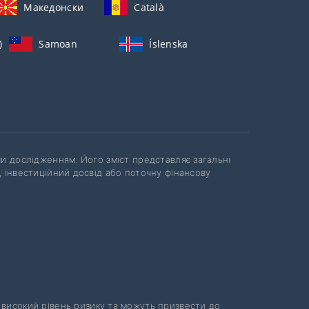
Македонски
Català
)
Samoan
Íslenska
чи дослідженням. Його зміст представляє загальні
, інвестиційний досвід або поточну фінансову
ь високий рівень ризику та можуть призвести до