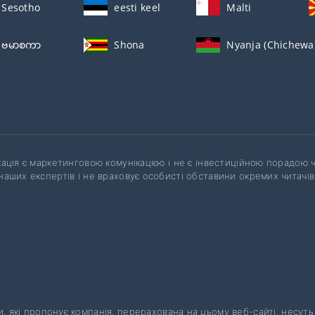
Sesotho
eesti keel
Malti
ဗမာစကာ
Shona
Nyanja (Chichewa
кація є маркетинговою комунікацією і не є інвестиційною порадою 
наших експертів і не враховує особисті обставини окремих читачів
.
ти, які пропонує компанія, перерахована на цьому веб-сайті, несут