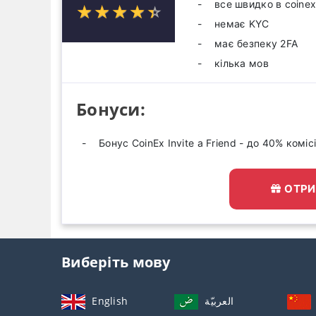
все швидко в coine
☆
★
☆
★
☆
★
☆
★
☆
★
немає KYC
має безпеку 2FA
кілька мов
Бонуси:
Бонус CoinEx Invite a Friend - до 40% комісі
ОТРИ
Виберіть мову
English
العربيّة