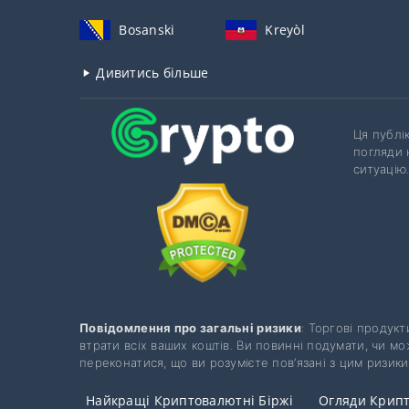
Bosanski
Kreyòl
Дивитись більше
Ця публі
погляди 
ситуацію
Повідомлення про загальні ризики
: Торгові продук
втрати всіх ваших коштів. Ви повинні подумати, чи 
переконатися, що ви розумієте пов’язані з цим ризики,
Найкращі Криптовалютні Біржі
Огляди Крип