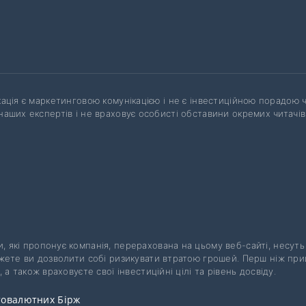
кація є маркетинговою комунікацією і не є інвестиційною порадою 
наших експертів і не враховує особисті обставини окремих читачів
.
ти, які пропонує компанія, перерахована на цьому веб-сайті, несут
можете ви дозволити собі ризикувати втратою грошей. Перш ніж при
 а також враховуєте свої інвестиційні цілі та рівень досвіду.
товалютних Бірж