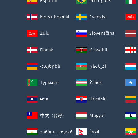
Español
Português
Norsk bokmål
Svenska
Zulu
Slovenščina
Dansk
Kiswahili
Հայերեն
آذربايجان
Туркмен
Ўзбек
ລາວ
Hrvatski
中文（台灣）
Magyar
забо́ни тоҷикӣ́
नेपाली