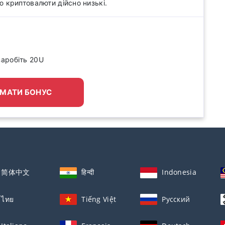
ю криптовалюти дійсно низькі.
заробіть 20U
МАТИ БОНУС
简体中文
हिन्दी
Indonesia
ไทย
Tiếng Việt
Русский