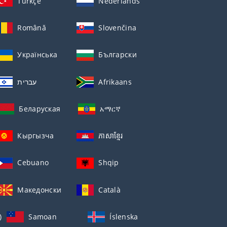
Türkçe
Nederlands
Română
Slovenčina
Українська
Български
עברית
Afrikaans
Беларуская
አማርኛ
Кыргызча
ភាសាខ្មែរ
Cebuano
Shqip
Македонски
Català
)
Samoan
Íslenska