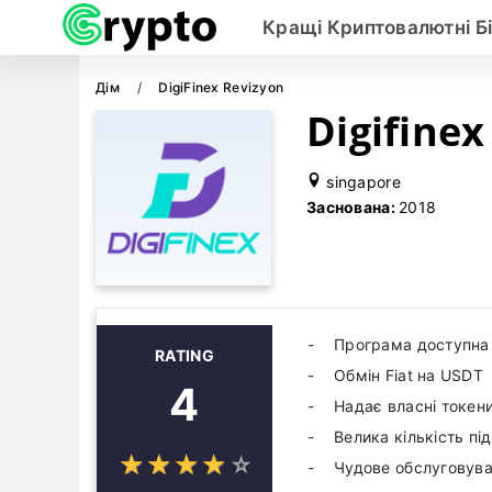
Кращі Криптовалютні Б
Дім
DigiFinex Revizyon
Digifine
singapore
Заснована:
2018
Програма доступна д
RATING
Обмін Fiat на USDT
4
Надає власні токен
Велика кількість п
☆
★
☆
★
☆
★
☆
★
☆
★
Чудове обслуговуван