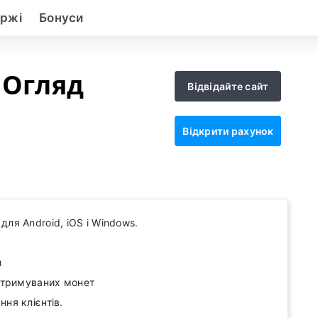
іржі
Бонуси
x Огляд
Відвідайте сайт
Відкрити рахунок
ля Android, iOS і Windows.
и
ідтримуваних монет
ня клієнтів.