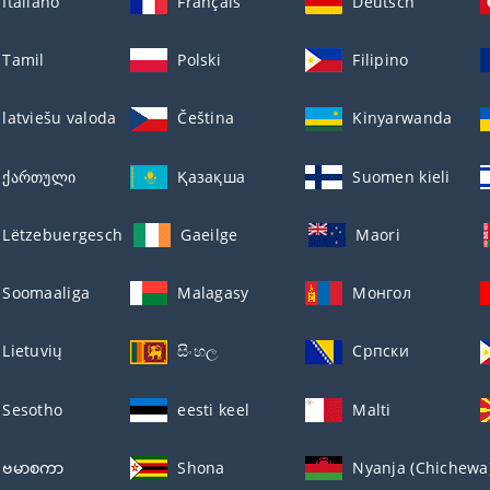
Italiano
Français
Deutsch
Tamil
Polski
Filipino
latviešu valoda
Čeština
Kinyarwanda
ქართული
Қазақша
Suomen kieli
Lëtzebuergesch
Gaeilge
Maori
Soomaaliga
Malagasy
Монгол
Lietuvių
සිංහල
Српски
Sesotho
eesti keel
Malti
ဗမာစကာ
Shona
Nyanja (Chichewa