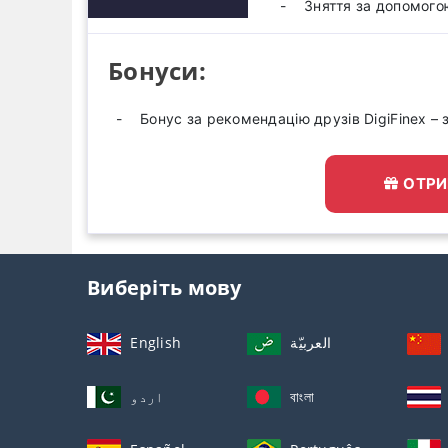
Зняття за допомого
Бонуси:
Бонус за рекомендацію друзів DigiFinex – 
ОТРИ
Виберіть мову
English
العربيّة
اردو
বাংলা