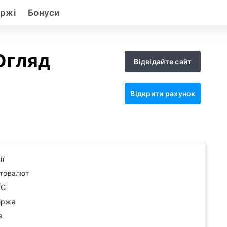
іржі
Бонуси
Огляд
Відвідайте сайт
Відкрити рахунок
ії
птовалют
YC
іржа
а