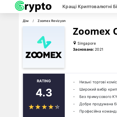
Кращі Криптовалютні Б
Дім
Zoomex Revizyon
Zoomex 
Singapore
Заснована:
2021
RATING
Низькі торгові коміс
4.3
Широкий вибір кри
Без примусового K
Добре продумана б
☆
★
☆
★
☆
★
☆
★
☆
★
Професійна команд