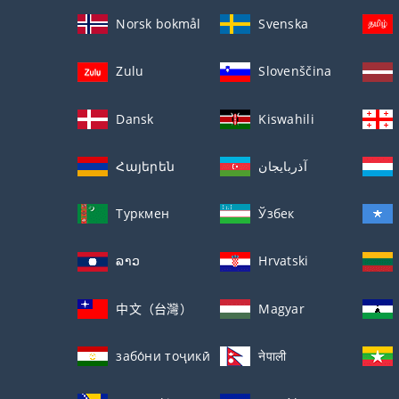
Norsk bokmål
Svenska
Zulu
Slovenščina
Dansk
Kiswahili
Հայերեն
آذربايجان
Туркмен
Ўзбек
ລາວ
Hrvatski
中文（台灣）
Magyar
забо́ни тоҷикӣ́
नेपाली