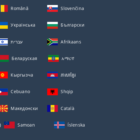
Română
Slovenčina
Українська
Български
עברית
Afrikaans
Беларуская
አማርኛ
Кыргызча
ភាសាខ្មែរ
Cebuano
Shqip
Македонски
Català
)
Samoan
Íslenska