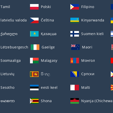
Tamil
Polski
Filipino
latviešu valoda
Čeština
Kinyarwanda
ქართული
Қазақша
Suomen kieli
Lëtzebuergesch
Gaeilge
Maori
Soomaaliga
Malagasy
Монгол
Lietuvių
සිංහල
Српски
Sesotho
eesti keel
Malti
ဗမာစကာ
Shona
Nyanja (Chichewa