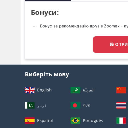
Бонуси:
Бонус за рекомендацію друзів Zoomex - к
ОТРИ
Виберіть мову
English
العربيّة
اردو
বাংলা
Español
Português