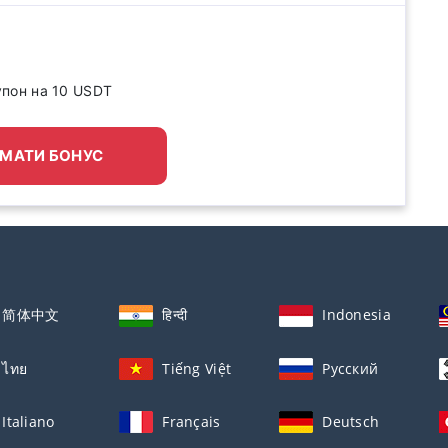
упон на 10 USDT
МАТИ БОНУС
简体中文
हिन्दी
Indonesia
ไทย
Tiếng Việt
Русский
Italiano
Français
Deutsch