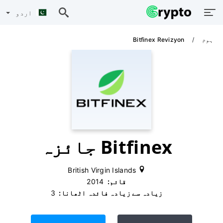
اردو
ہوم
Bitfinex Revizyon
Bitfinex جائزہ
British Virgin Islands
قائم:
‫ 2014
زیادہ سے زیادہ فائدہ اٹھانا:
‫ 3