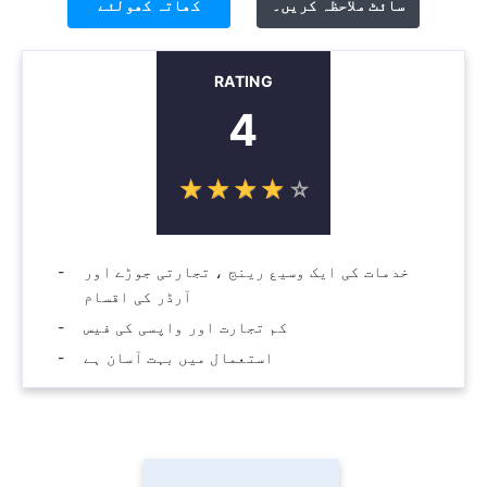
سائٹ ملاحظہ کریں۔
کھاتہ کھولئے
RATING
4
☆
★
☆
★
☆
★
☆
★
☆
★
خدمات کی ایک وسیع رینج ، تجارتی جوڑے اور
آرڈر کی اقسام
کم تجارت اور واپسی کی فیس
استعمال میں بہت آسان ہے