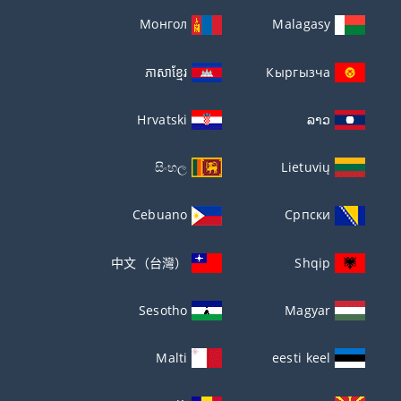
Монгол
Malagasy
ភាសាខ្មែរ
Кыргызча
Hrvatski
ລາວ
සිංහල
Lietuvių
Cebuano
Српски
中文（台灣）
Shqip
Sesotho
Magyar
Malti
eesti keel