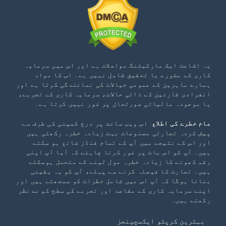
یہ اشاعت ایک مارکیٹنگ مواصلات ہے اور اس میں سرمایہ
کاری کے مشورے یا تحقیق شامل نہیں ہے۔ اس کا مواد
ہمارے ماہرین کے عمومی خیالات کی نمائندگی کرتا ہے اور
انفرادی قارئین کے ذاتی حالات، سرمایہ کاری کے تجربے،
یا موجودہ مالیاتی صورتحال پر غور نہیں کرتا ہے۔
عام خطرے کی اطلاع
: اس ویب سائٹ پر درج کمپنی کی طرف سے
پیش کردہ تجارتی مصنوعات بہت زیادہ خطرہ رکھتی ہیں
اور اس کے نتیجے میں آپ کے تمام فنڈز ضائع ہو سکتے
ہیں۔ آپ کو اس بات پر غور کرنا چاہئے کہ آیا آپ اپنی
رقم کھونے کا زیادہ خطرہ مول لینے کے متحمل ہوسکتے
ہیں۔ تجارت کا فیصلہ کرنے سے پہلے، آپ کو یہ یقینی
بنانا ہوگا کہ آپ اس میں شامل خطرات کو سمجھتے ہیں اور
اپنے سرمایہ کاری کے مقاصد اور تجربے کی سطح کو مدنظر
رکھتے ہیں۔
بہترین کرپٹو ایکسچینجز