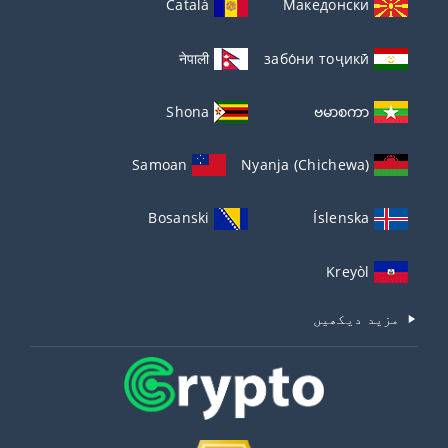
Català
Македонски
नेपाली
забо́ни тоҷикӣ́
Shona
ဗမာစကာ
Samoan
Nyanja (Chichewa)
Bosanski
Íslenska
Kreyòl
مزید دیکھیں