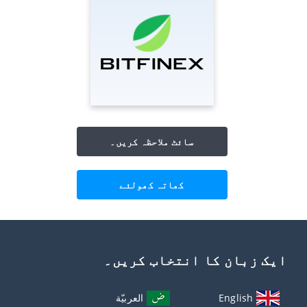
سائٹ ملاحظہ کریں۔
کھاتہ کھولئے
ایک زبان کا انتخاب کریں۔
English
العربيّة