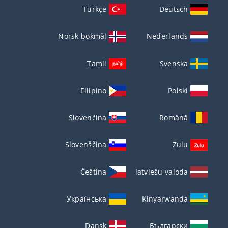
Türkçe
Deutsch
Norsk bokmål
Nederlands
Tamil
Svenska
Filipino
Polski
Slovenčina
Română
Slovenščina
Zulu
Čeština
latviešu valoda
Українська
Kinyarwanda
Dansk
Български