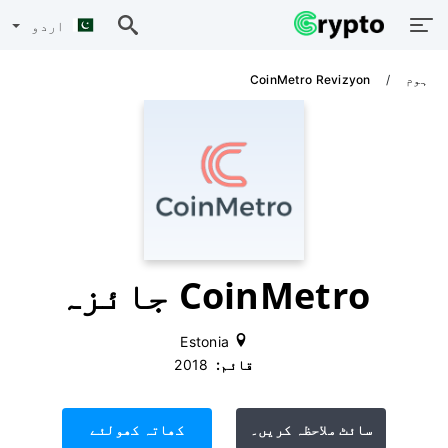
اردو
ہوم
CoinMetro Revizyon
CoinMetro جائزہ
Estonia
قائم:
‫ 2018
سائٹ ملاحظہ کریں۔
کھاتہ کھولئے