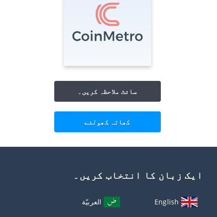
سائٹ ملاحظہ کریں۔
کھاتہ کھولئے
ایک زبان کا انتخاب کریں۔
English
العربيّة