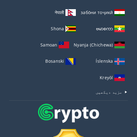
नेपाली
забо́ни тоҷикӣ́
Shona
ဗမာစကာ
Samoan
Nyanja (Chichewa)
Bosanski
Íslenska
Kreyòl
مزید دیکھیں