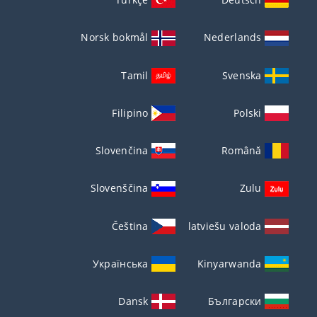
Norsk bokmål
Nederlands
Tamil
Svenska
Filipino
Polski
Slovenčina
Română
Slovenščina
Zulu
Čeština
latviešu valoda
Українська
Kinyarwanda
Dansk
Български