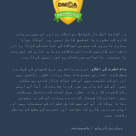
یہ اشاعت ایک مارکیٹنگ مواصلات ہے اور اس میں سرمایہ
کاری کے مشورے یا تحقیق شامل نہیں ہے۔ اس کا مواد
ہمارے ماہرین کے عمومی خیالات کی نمائندگی کرتا ہے اور
انفرادی قارئین کے ذاتی حالات، سرمایہ کاری کے تجربے،
یا موجودہ مالیاتی صورتحال پر غور نہیں کرتا ہے۔
عام خطرے کی اطلاع
: اس ویب سائٹ پر درج کمپنی کی طرف سے
پیش کردہ تجارتی مصنوعات بہت زیادہ خطرہ رکھتی ہیں
اور اس کے نتیجے میں آپ کے تمام فنڈز ضائع ہو سکتے
ہیں۔ آپ کو اس بات پر غور کرنا چاہئے کہ آیا آپ اپنی
رقم کھونے کا زیادہ خطرہ مول لینے کے متحمل ہوسکتے
ہیں۔ تجارت کا فیصلہ کرنے سے پہلے، آپ کو یہ یقینی
بنانا ہوگا کہ آپ اس میں شامل خطرات کو سمجھتے ہیں اور
اپنے سرمایہ کاری کے مقاصد اور تجربے کی سطح کو مدنظر
رکھتے ہیں۔
بہترین کرپٹو ایکسچینجز