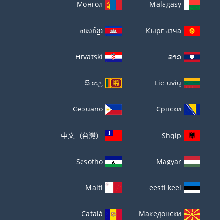
Монгол
Malagasy
ភាសាខ្មែរ
Кыргызча
Hrvatski
ລາວ
සිංහල
Lietuvių
Cebuano
Српски
中文（台灣）
Shqip
Sesotho
Magyar
Malti
eesti keel
Català
Македонски