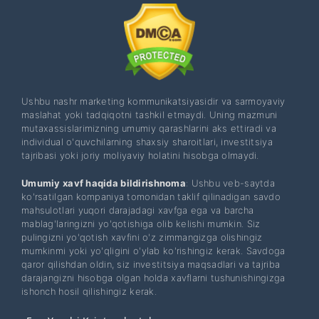
Ushbu nashr marketing kommunikatsiyasidir va sarmoyaviy
maslahat yoki tadqiqotni tashkil etmaydi. Uning mazmuni
mutaxassislarimizning umumiy qarashlarini aks ettiradi va
individual o'quvchilarning shaxsiy sharoitlari, investitsiya
tajribasi yoki joriy moliyaviy holatini hisobga olmaydi.
Umumiy xavf haqida bildirishnoma
: Ushbu veb-saytda
ko'rsatilgan kompaniya tomonidan taklif qilinadigan savdo
mahsulotlari yuqori darajadagi xavfga ega va barcha
mablag'laringizni yo'qotishiga olib kelishi mumkin. Siz
pulingizni yo'qotish xavfini o'z zimmangizga olishingiz
mumkinmi yoki yo'qligini o'ylab ko'rishingiz kerak. Savdoga
qaror qilishdan oldin, siz investitsiya maqsadlari va tajriba
darajangizni hisobga olgan holda xavflarni tushunishingizga
ishonch hosil qilishingiz kerak.