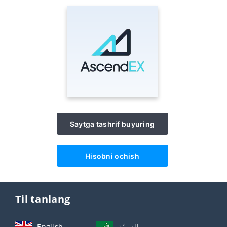
Saytga tashrif buyuring
Hisobni ochish
Til tanlang
English
العربيّة