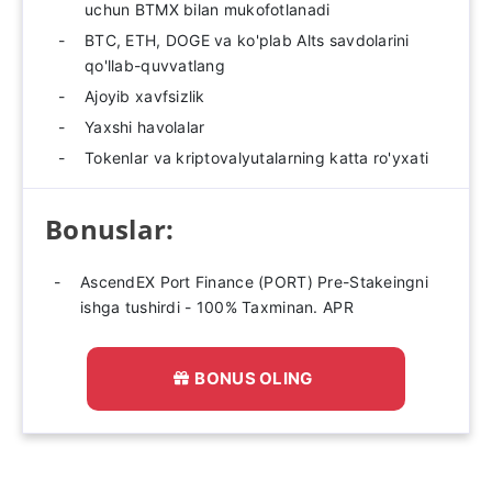
uchun BTMX bilan mukofotlanadi
BTC, ETH, DOGE va ko'plab Alts savdolarini
qo'llab-quvvatlang
Ajoyib xavfsizlik
Yaxshi havolalar
Tokenlar va kriptovalyutalarning katta ro'yxati
Bonuslar:
AscendEX Port Finance (PORT) Pre-Stakeingni
ishga tushirdi - 100% Taxminan. APR
BONUS OLING