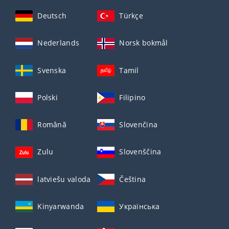
Deutsch
Türkçe
Nederlands
Norsk bokmål
Svenska
Tamil
Polski
Filipino
Română
Slovenčina
Zulu
Slovenščina
latviešu valoda
Čeština
Kinyarwanda
Українська