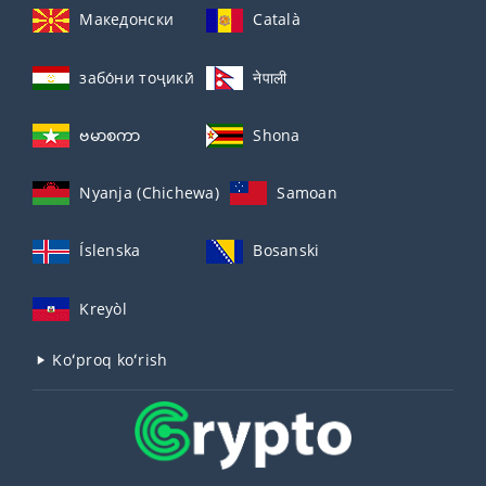
Македонски
Català
забо́ни тоҷикӣ́
नेपाली
ဗမာစကာ
Shona
Nyanja (Chichewa)
Samoan
Íslenska
Bosanski
Kreyòl
Koʻproq koʻrish