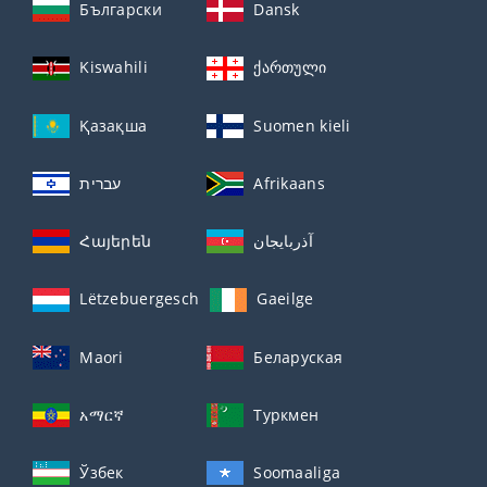
Български
Dansk
Kiswahili
ქართული
Қазақша
Suomen kieli
עברית
Afrikaans
Հայերեն
آذربايجان
Lëtzebuergesch
Gaeilge
Maori
Беларуская
አማርኛ
Туркмен
Ўзбек
Soomaaliga