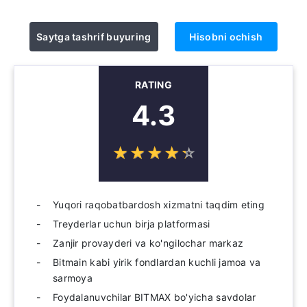
Saytga tashrif buyuring
Hisobni ochish
RATING
4.3
☆
★
☆
★
☆
★
☆
★
☆
★
Yuqori raqobatbardosh xizmatni taqdim eting
Treyderlar uchun birja platformasi
Zanjir provayderi va ko'ngilochar markaz
Bitmain kabi yirik fondlardan kuchli jamoa va
sarmoya
Foydalanuvchilar BITMAX bo'yicha savdolar