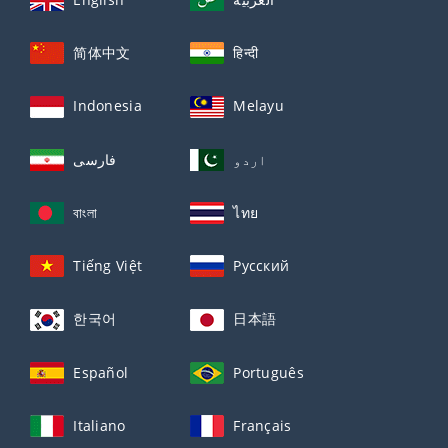
简体中文
हिन्दी
Indonesia
Melayu
اردو
فارسی
বাংলা
ไทย
Tiếng Việt
Русский
한국어
日本語
Español
Português
Italiano
Français