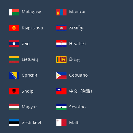
Malagasy
Монгол
Кыргызча
ភាសាខ្មែរ
ລາວ
Hrvatski
Lietuvių
සිංහල
Српски
Cebuano
Shqip
中文（台灣）
Magyar
Sesotho
eesti keel
Malti