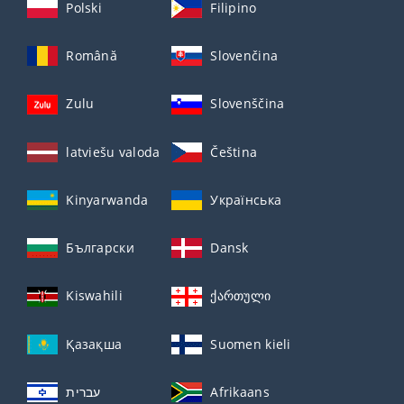
Polski
Filipino
Română
Slovenčina
Zulu
Slovenščina
latviešu valoda
Čeština
Kinyarwanda
Українська
Български
Dansk
Kiswahili
ქართული
Қазақша
Suomen kieli
עברית
Afrikaans