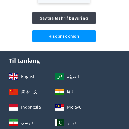
Saytga tashrif buyuring
Hisobni ochish
Til tanlang
English
العربيّة
简体中文
हिन्दी
Indonesia
Melayu
اردو
فارسی