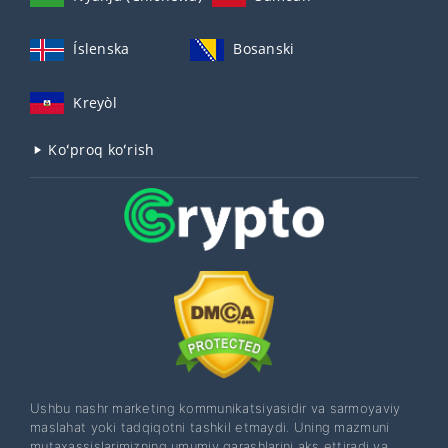
Íslenska
Bosanski
Kreyòl
Koʻproq koʻrish
Ushbu nashr marketing kommunikatsiyasidir va sarmoyaviy
maslahat yoki tadqiqotni tashkil etmaydi. Uning mazmuni
mutaxassislarimizning umumiy qarashlarini aks ettiradi va