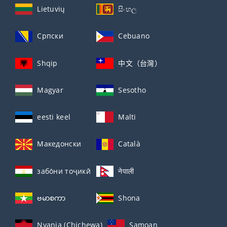
Lietuvių
සිංහල
Српски
Cebuano
Shqip
中文（台灣）
Magyar
Sesotho
eesti keel
Malti
Македонски
Català
забо́ни тоҷикӣ́
नेपाली
ဗမာစကာ
Shona
Nyanja (Chichewa)
Samoan