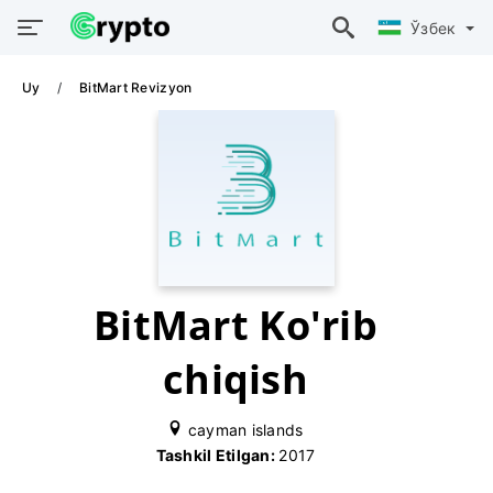
Ўзбек
Uy
BitMart Revizyon
BitMart Ko'rib
chiqish
cayman islands
Tashkil Etilgan:
2017