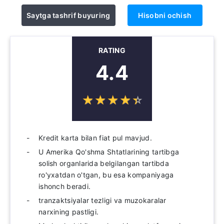
Saytga tashrif buyuring
Hisobni ochish
RATING
4.4
☆
★
☆
★
☆
★
☆
★
☆
★
Kredit karta bilan fiat pul mavjud.
U Amerika Qo'shma Shtatlarining tartibga
solish organlarida belgilangan tartibda
ro'yxatdan o'tgan, bu esa kompaniyaga
ishonch beradi.
tranzaktsiyalar tezligi va muzokaralar
narxining pastligi.