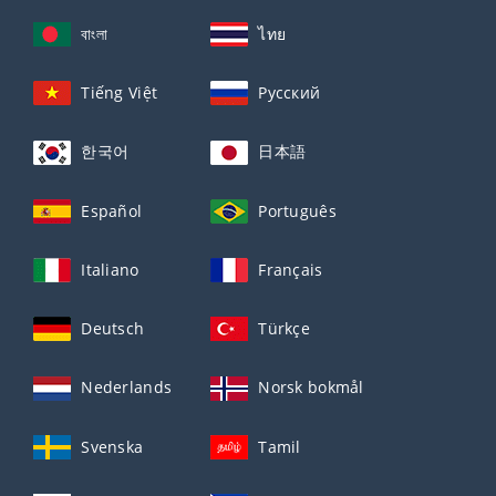
বাংলা
ไทย
Tiếng Việt
Русский
한국어
日本語
Español
Português
Italiano
Français
Deutsch
Türkçe
Nederlands
Norsk bokmål
Svenska
Tamil