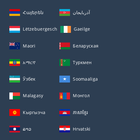
Հայերեն
آذربايجان
Lëtzebuergesch
Gaeilge
Maori
Беларуская
አማርኛ
Туркмен
Ўзбек
Soomaaliga
Malagasy
Монгол
Кыргызча
ភាសាខ្មែរ
ລາວ
Hrvatski