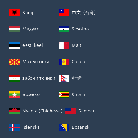
Shqip
中文（台灣）
Magyar
Sesotho
eesti keel
Malti
Македонски
Català
забо́ни тоҷикӣ́
नेपाली
ဗမာစကာ
Shona
Nyanja (Chichewa)
Samoan
Íslenska
Bosanski