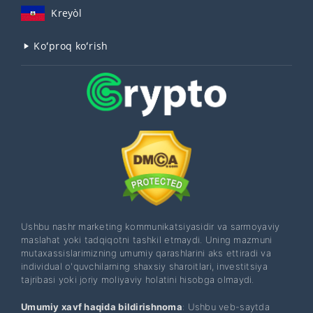
Kreyòl
Koʻproq koʻrish
Ushbu nashr marketing kommunikatsiyasidir va sarmoyaviy
maslahat yoki tadqiqotni tashkil etmaydi. Uning mazmuni
mutaxassislarimizning umumiy qarashlarini aks ettiradi va
individual o'quvchilarning shaxsiy sharoitlari, investitsiya
tajribasi yoki joriy moliyaviy holatini hisobga olmaydi.
Umumiy xavf haqida bildirishnoma
: Ushbu veb-saytda