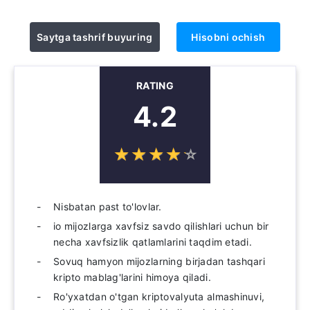
Saytga tashrif buyuring
Hisobni ochish
RATING
4.2
☆
★
☆
★
☆
★
☆
★
☆
★
Nisbatan past to'lovlar.
io mijozlarga xavfsiz savdo qilishlari uchun bir
necha xavfsizlik qatlamlarini taqdim etadi.
Sovuq hamyon mijozlarning birjadan tashqari
kripto mablag'larini himoya qiladi.
Ro'yxatdan o'tgan kriptovalyuta almashinuvi,