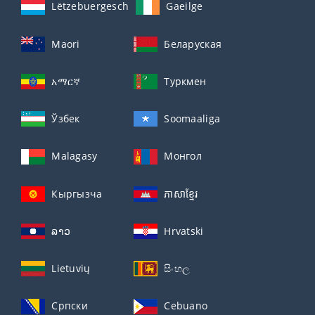
Lëtzebuergesch
Gaeilge
Maori
Беларуская
አማርኛ
Туркмен
Ўзбек
Soomaaliga
Malagasy
Монгол
Кыргызча
ភាសាខ្មែរ
ລາວ
Hrvatski
Lietuvių
සිංහල
Српски
Cebuano