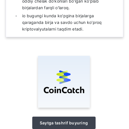
oddiy chelak do'konlari bo'lgan ko'plab
birjalardan farqli o'laroq.
io bugungi kunda ko'pgina birjalarga
qaraganda birja va savdo uchun ko'proq
kriptovalyutalarni taqdim etadi.
Saytga tashrif buyuring