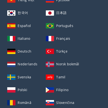
한국어
日本語
Español
Português
Italiano
Français
Deutsch
Türkçe
Nederlands
Norsk bokmål
Svenska
Tamil
Polski
Filipino
Română
Slovenčina