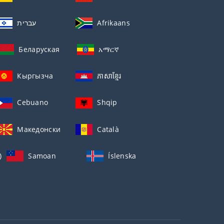
עברית
Afrikaans
Беларуская
አማርኛ
Кыргызча
ភាសាខ្មែរ
Cebuano
Shqip
Македонски
Català
)
Samoan
Íslenska