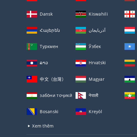
Dansk
Kiswahili
Հայերեն
آذربايجان
Туркмен
Ўзбек
ລາວ
Hrvatski
中文（台灣）
Magyar
забо́ни тоҷикӣ́
नेपाली
Bosanski
Kreyòl
Xem thêm