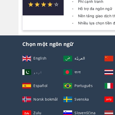
Phí cạnh tranh
☆
★
☆
★
☆
★
☆
★
☆
★
Hỗ trợ đa ngôn ngữ
Nền tảng giao dịch t
Nhiều lựa chọn tiền đ
Chọn một ngôn ngữ
English
العربيّة
اردو
বাংলা
Español
Português
Norsk bokmål
Svenska
Zulu
Slovenščina