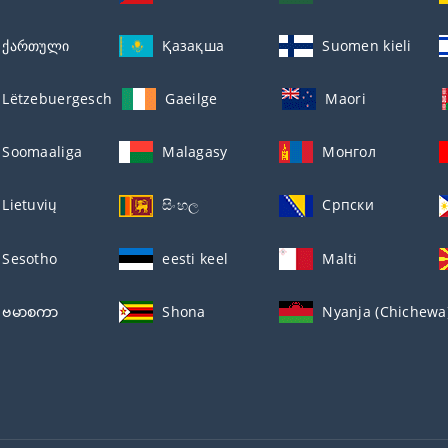
ქართული
Қазақша
Suomen kieli
Lëtzebuergesch
Gaeilge
Maori
Soomaaliga
Malagasy
Монгол
Lietuvių
සිංහල
Српски
Sesotho
eesti keel
Malti
ဗမာစကာ
Shona
Nyanja (Chichewa