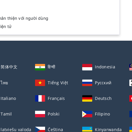
hân thiện với người dùng
iện tử
简体中文
हिन्दी
Indonesia
ไทย
Tiếng Việt
Русский
Italiano
Français
Deutsch
Tamil
Polski
Filipino
latviešu valoda
Čeština
Kinyarwanda