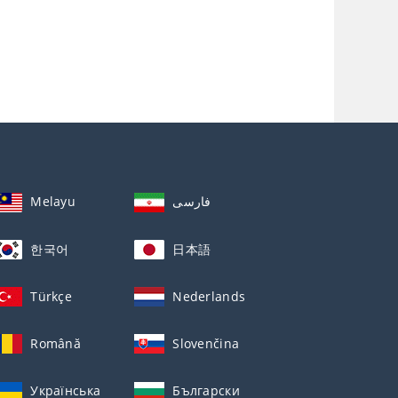
Melayu
فارسی
한국어
日本語
Türkçe
Nederlands
Română
Slovenčina
Українська
Български