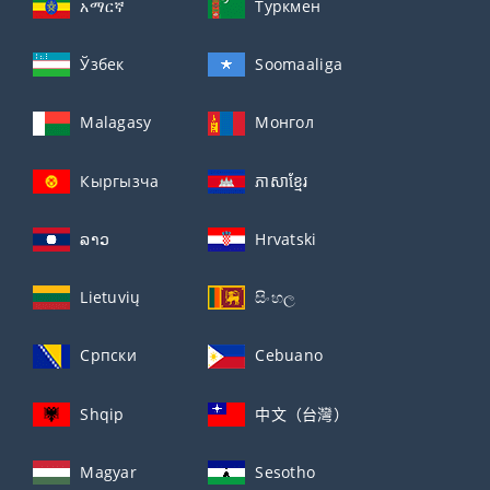
አማርኛ
Туркмен
Ўзбек
Soomaaliga
Malagasy
Монгол
Кыргызча
ភាសាខ្មែរ
ລາວ
Hrvatski
Lietuvių
සිංහල
Српски
Cebuano
Shqip
中文（台灣）
Magyar
Sesotho