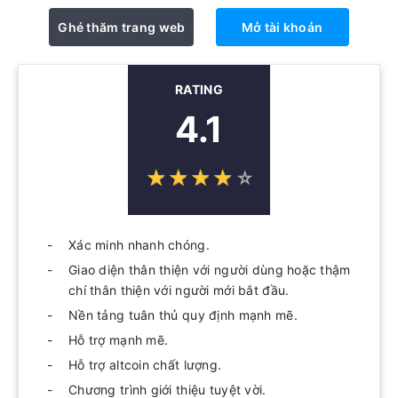
Ghé thăm trang web
Mở tài khoản
RATING
4.1
☆
★
☆
★
☆
★
☆
★
☆
★
Xác minh nhanh chóng.
Giao diện thân thiện với người dùng hoặc thậm
chí thân thiện với người mới bắt đầu.
Nền tảng tuân thủ quy định mạnh mẽ.
Hỗ trợ mạnh mẽ.
Hỗ trợ altcoin chất lượng.
Chương trình giới thiệu tuyệt vời.