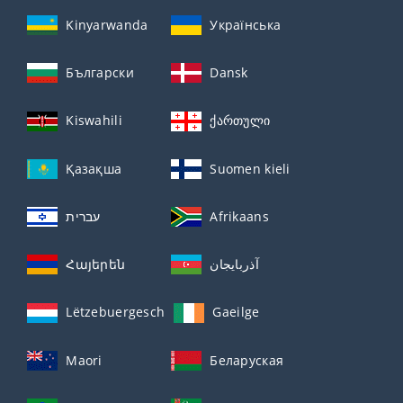
Kinyarwanda
Українська
Български
Dansk
Kiswahili
ქართული
Қазақша
Suomen kieli
עברית
Afrikaans
Հայերեն
آذربايجان
Lëtzebuergesch
Gaeilge
Maori
Беларуская