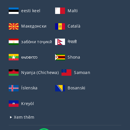
eesti keel
Malti
Македонски
Català
забо́ни тоҷикӣ́
नेपाली
ဗမာစကာ
Shona
Nyanja (Chichewa)
Samoan
Íslenska
Bosanski
Kreyòl
Xem thêm