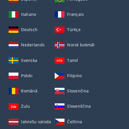
Italiano
Français
Deutsch
Türkçe
Nederlands
Norsk bokmål
Svenska
Tamil
Polski
Filipino
Română
Slovenčina
Zulu
Slovenščina
latviešu valoda
Čeština