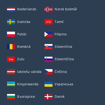
Nederlands
Norsk bokmål
Svenska
Tamil
Polski
Filipino
Română
Slovenčina
Zulu
Slovenščina
latviešu valoda
Čeština
Kinyarwanda
Українська
Български
Dansk