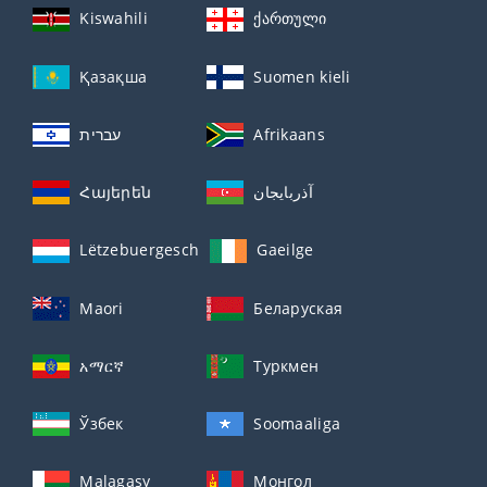
Kiswahili
ქართული
Қазақша
Suomen kieli
עברית
Afrikaans
Հայերեն
آذربايجان
Lëtzebuergesch
Gaeilge
Maori
Беларуская
አማርኛ
Туркмен
Ўзбек
Soomaaliga
Malagasy
Монгол