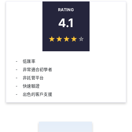
RATING
4.1
☆
★
☆
★
☆
★
☆
★
☆
★
低匯率
非常適合初學者
非託管平台
快速驗證
出色的客戶支援