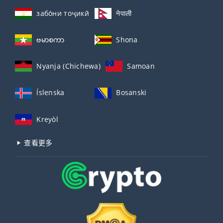
забо́ни тоҷикӣ́
नेपाली
ဗမာစကာ
Shona
Nyanja (Chichewa)
Samoan
Íslenska
Bosanski
Kreyòl
查看更多