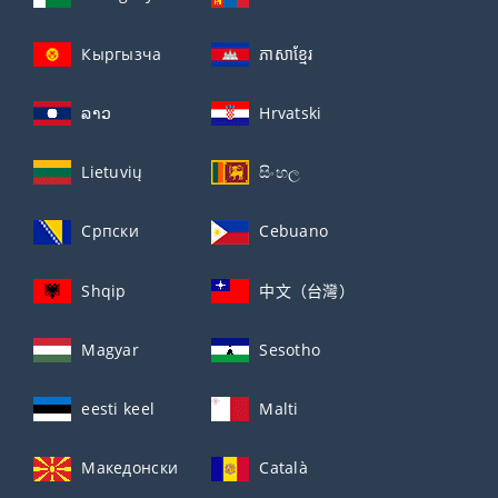
Кыргызча
ភាសាខ្មែរ
ລາວ
Hrvatski
Lietuvių
සිංහල
Српски
Cebuano
Shqip
中文（台灣）
Magyar
Sesotho
eesti keel
Malti
Македонски
Català