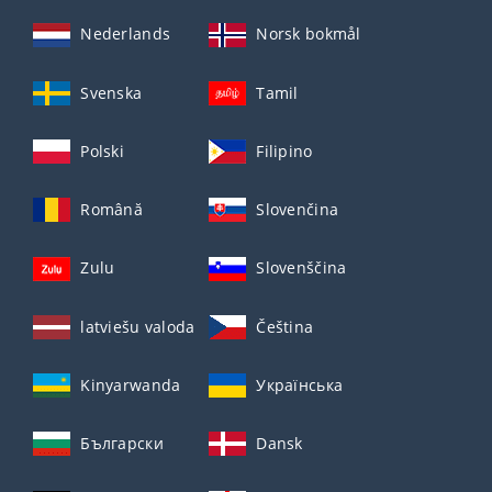
Nederlands
Norsk bokmål
Svenska
Tamil
Polski
Filipino
Română
Slovenčina
Zulu
Slovenščina
latviešu valoda
Čeština
Kinyarwanda
Українська
Български
Dansk