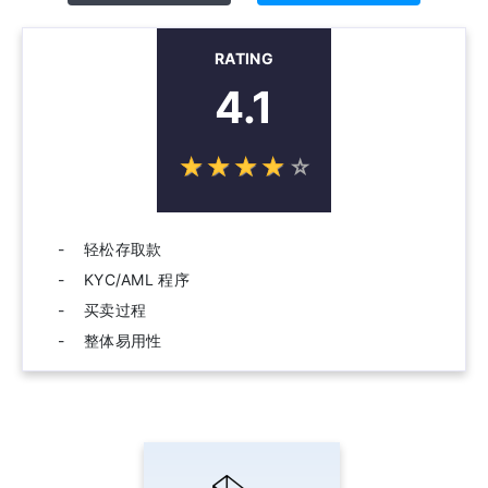
RATING
4.1
☆
★
☆
★
☆
★
☆
★
☆
★
轻松存取款
KYC/AML 程序
买卖过程
整体易用性