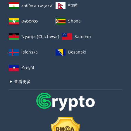
забо́ни тоҷикӣ́
नेपाली
ဗမာစကာ
Shona
Nyanja (Chichewa)
Samoan
Íslenska
Bosanski
Kreyòl
查看更多