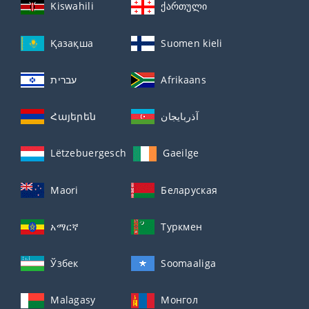
Kiswahili
ქართული
Қазақша
Suomen kieli
עברית
Afrikaans
Հայերեն
آذربايجان
Lëtzebuergesch
Gaeilge
Maori
Беларуская
አማርኛ
Туркмен
Ўзбек
Soomaaliga
Malagasy
Монгол