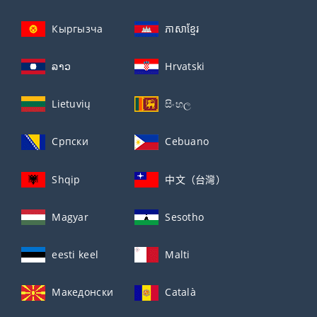
Кыргызча
ភាសាខ្មែរ
ລາວ
Hrvatski
Lietuvių
සිංහල
Српски
Cebuano
Shqip
中文（台灣）
Magyar
Sesotho
eesti keel
Malti
Македонски
Català