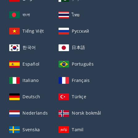
বাংলা
ไทย
Tiếng Việt
Русский
한국어
日本語
Español
Português
Italiano
Français
Deutsch
Türkçe
Nederlands
Norsk bokmål
Svenska
Tamil