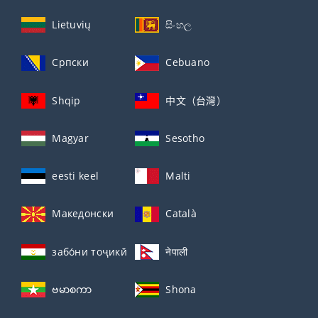
Lietuvių
සිංහල
Српски
Cebuano
Shqip
中文（台灣）
Magyar
Sesotho
eesti keel
Malti
Македонски
Català
забо́ни тоҷикӣ́
नेपाली
ဗမာစကာ
Shona