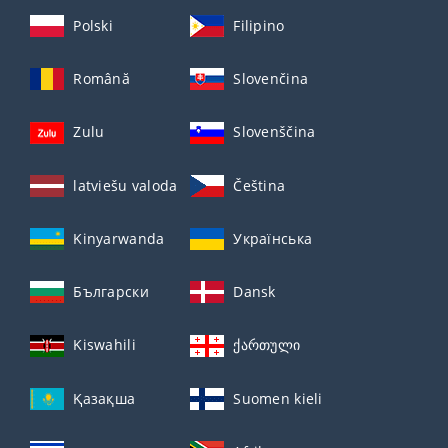
Polski
Filipino
Română
Slovenčina
Zulu
Slovenščina
latviešu valoda
Čeština
Kinyarwanda
Українська
Български
Dansk
Kiswahili
ქართული
Қазақша
Suomen kieli