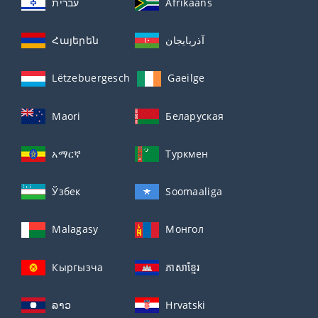
עברית
Afrikaans
Հայերեն
آذربايجان
Lëtzebuergesch
Gaeilge
Maori
Беларуская
አማርኛ
Туркмен
Ўзбек
Soomaaliga
Malagasy
Монгол
Кыргызча
ភាសាខ្មែរ
ລາວ
Hrvatski