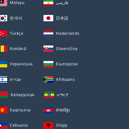
Melayu
فارسی
한국어
日本語
Türkçe
Nederlands
Română
Slovenčina
Українська
Български
עברית
Afrikaans
Беларуская
አማርኛ
Кыргызча
ភាសាខ្មែរ
Cebuano
Shqip