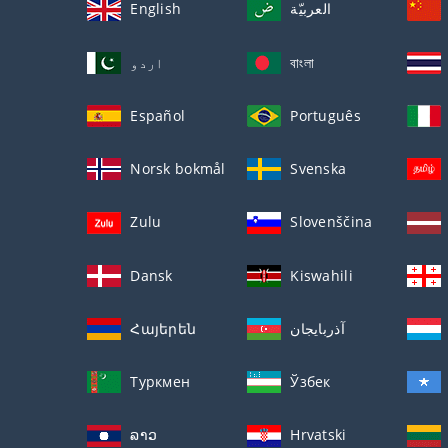
English
العربيّة
اردو
বাংলা
Español
Português
Norsk bokmål
Svenska
Zulu
Slovenščina
Dansk
Kiswahili
Հայերեն
آذربايجان
Туркмен
Ўзбек
ລາວ
Hrvatski