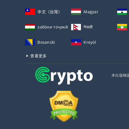
中文（台灣）
Magyar
забо́ни тоҷикӣ́
नेपाली
Bosanski
Kreyòl
查看更多
本出版物