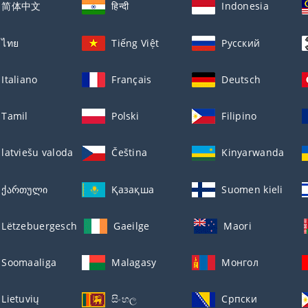
简体中文
हिन्दी
Indonesia
ไทย
Tiếng Việt
Русский
Italiano
Français
Deutsch
Tamil
Polski
Filipino
latviešu valoda
Čeština
Kinyarwanda
ქართული
Қазақша
Suomen kieli
Lëtzebuergesch
Gaeilge
Maori
Soomaaliga
Malagasy
Монгол
Lietuvių
සිංහල
Српски