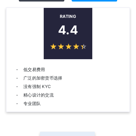
RATING
4.4
☆
★
☆
★
☆
★
☆
★
☆
★
低交易费用
广泛的加密货币选择
没有强制 KYC
精心设计的交流
专业团队