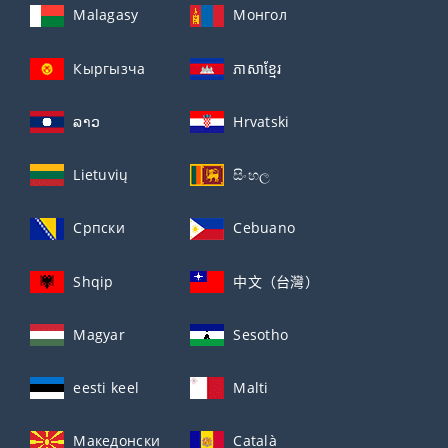
Malagasy
Монгол
Кыргызча
ភាសាខ្មែរ
ລາວ
Hrvatski
Lietuvių
සිංහල
Српски
Cebuano
Shqip
中文（台灣）
Magyar
Sesotho
eesti keel
Malti
Македонски
Català