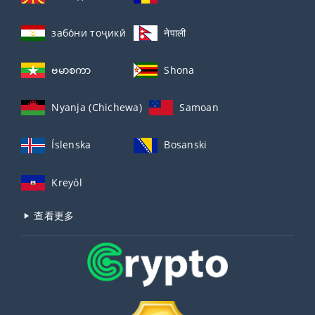
забо́ни тоҷикӣ́
नेपाली
ဗမာစကာ
Shona
Nyanja (Chichewa)
Samoan
Íslenska
Bosanski
Kreyòl
查看更多