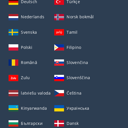
Deutsch
Türkçe
Nederlands
Norsk bokmål
Svenska
Tamil
Polski
Filipino
Română
Slovenčina
Zulu
Slovenščina
latviešu valoda
Čeština
Kinyarwanda
Українська
Български
Dansk