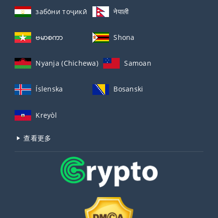
забо́ни тоҷикӣ́
नेपाली
ဗမာစကာ
Shona
Nyanja (Chichewa)
Samoan
Íslenska
Bosanski
Kreyòl
查看更多