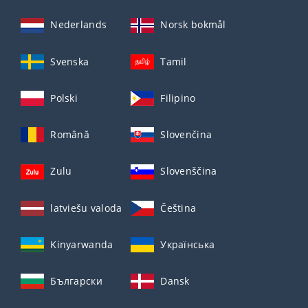
Nederlands
Norsk bokmål
Svenska
Tamil
Polski
Filipino
Română
Slovenčina
Zulu
Slovenščina
latviešu valoda
Čeština
Kinyarwanda
Українська
Български
Dansk