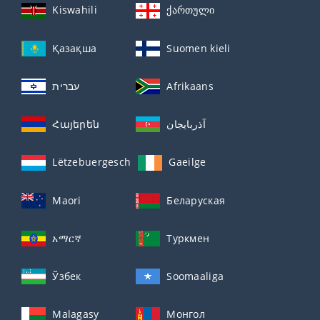
Kiswahili
ქართული
Қазақша
Suomen kieli
עברית
Afrikaans
Հայերեն
آذربايجان
Lëtzebuergesch
Gaeilge
Maori
Беларуская
አማርኛ
Туркмен
Ўзбек
Soomaaliga
Malagasy
Монгол