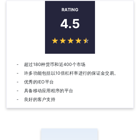
RATING
4.5
☆
★
☆
★
☆
★
☆
★
☆
★
超过180种货币和近400个市场
许多功能包括以10倍杠杆率进行的保证金交易。
优秀的IEO平台
具备移动应用程序的平台
良好的客户支持