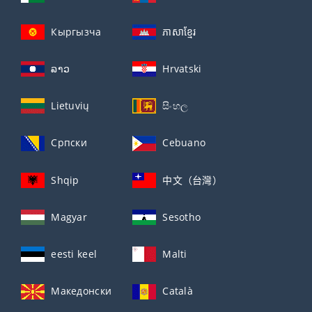
Кыргызча
ភាសាខ្មែរ
ລາວ
Hrvatski
Lietuvių
සිංහල
Српски
Cebuano
Shqip
中文（台灣）
Magyar
Sesotho
eesti keel
Malti
Македонски
Català