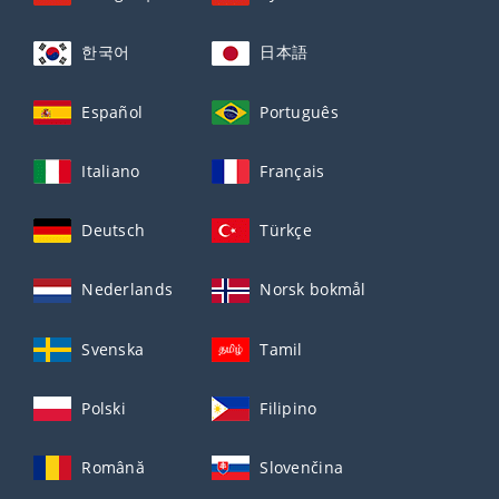
한국어
日本語
Español
Português
Italiano
Français
Deutsch
Türkçe
Nederlands
Norsk bokmål
Svenska
Tamil
Polski
Filipino
Română
Slovenčina