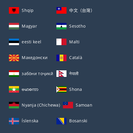
Shqip
中文（台灣）
Magyar
Sesotho
eesti keel
Malti
Македонски
Català
забо́ни тоҷикӣ́
नेपाली
ဗမာစကာ
Shona
Nyanja (Chichewa)
Samoan
Íslenska
Bosanski