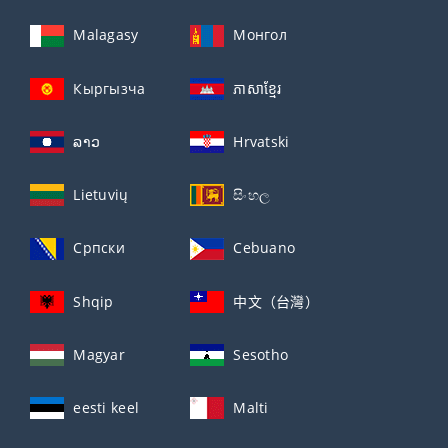
Malagasy
Монгол
Кыргызча
ភាសាខ្មែរ
ລາວ
Hrvatski
Lietuvių
සිංහල
Српски
Cebuano
Shqip
中文（台灣）
Magyar
Sesotho
eesti keel
Malti