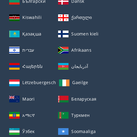
Български
Dansk
Kiswahili
ქართული
Қазақша
Suomen kieli
עברית
Afrikaans
Հայերեն
آذربايجان
Lëtzebuergesch
Gaeilge
Maori
Беларуская
አማርኛ
Туркмен
Ўзбек
Soomaaliga