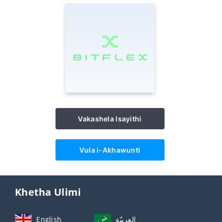
Vakashela Isayithi
Vula i-Akhawunti
Khetha Ulimi
English
العربيّة