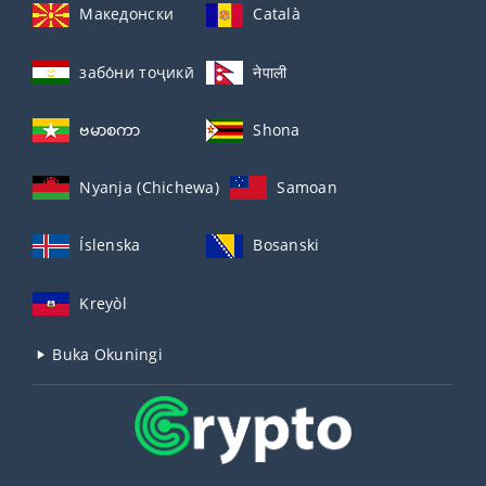
Македонски
Català
забо́ни тоҷикӣ́
नेपाली
ဗမာစကာ
Shona
Nyanja (Chichewa)
Samoan
Íslenska
Bosanski
Kreyòl
Buka Okuningi