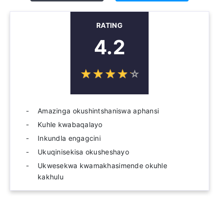
RATING
4.2
☆
★
☆
★
☆
★
☆
★
☆
★
Amazinga okushintshaniswa aphansi
Kuhle kwabaqalayo
Inkundla engagcini
Ukuqinisekisa okusheshayo
Ukwesekwa kwamakhasimende okuhle
kakhulu