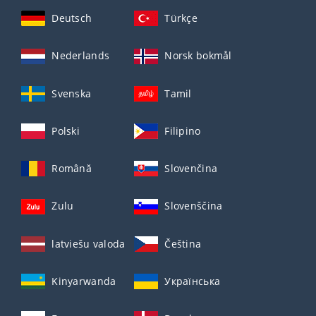
Deutsch
Türkçe
Nederlands
Norsk bokmål
Svenska
Tamil
Polski
Filipino
Română
Slovenčina
Zulu
Slovenščina
latviešu valoda
Čeština
Kinyarwanda
Українська