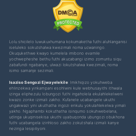
Lolu shicilelo luwukuxhumana kokumaketha futhi aluhlanganisi
iseluleko sokutshalwa kwezimali noma ucwaningo.
Okuqukethwe kwayo kumelela imibono evamile
yochwepheshe bethu futhi akucabangi izimo zomuntu siqu
zabafundi ngabanye, ulwazi lokutshalwa kwezimali, noma
isimo samanje sezimali.
Isaziso Sengozi Ejwayelekile
: Imikhiqizo yokuhweba
ehlinzekwa yinkampani esohlwini kule webhusayithi ithwala
izinga eliphezulu lobungozi futhi ingaholela ekulahlekelweni
kwazo zonke izimali zakho. Kufanele ucabangele ukuthi
ungakwazi yini ukuthatha ingozi enkulu yokulahlekelwa yimali
yakho. Ngaphambi kokuthatha isinqumo sokuhwebelana,
udinga ukuqinisekisa ukuthi uyabuqonda ubungozi obukhona
futhi ucabangela izinhloso zakho zokutshala izimali kanye
nezinga lesipiliyoni.