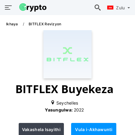
Zulu
Ikhaya
BITFLEX Revizyon
BITFLEX Buyekeza
Seychelles
Yasungulwa:
2022
Vakashela Isayithi
Vula i-Akhawunti