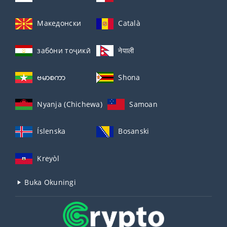
Македонски
Català
забо́ни тоҷикӣ́
नेपाली
ဗမာစကာ
Shona
Nyanja (Chichewa)
Samoan
Íslenska
Bosanski
Kreyòl
Buka Okuningi