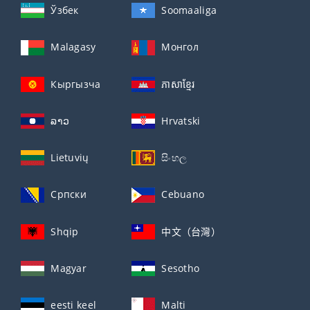
Ўзбек
Soomaaliga
Malagasy
Монгол
Кыргызча
ភាសាខ្មែរ
ລາວ
Hrvatski
Lietuvių
සිංහල
Српски
Cebuano
Shqip
中文（台灣）
Magyar
Sesotho
eesti keel
Malti