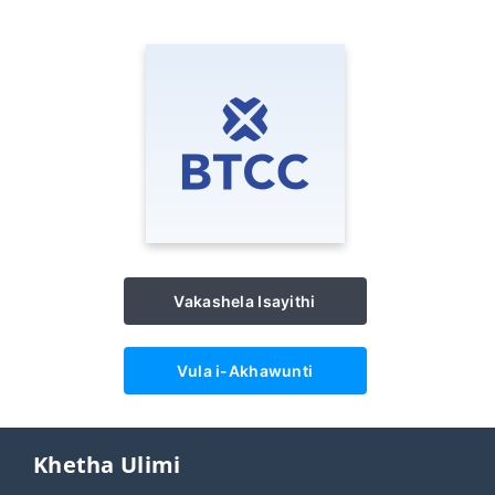
Vakashela Isayithi
Vula i-Akhawunti
Khetha Ulimi