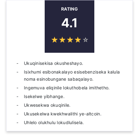
RATING
4.1
☆
★
☆
★
☆
★
☆
★
☆
★
Ukuqinisekisa okusheshayo.
Isixhumi esibonakalayo esisebenziseka kalula
noma esinobungane sabaqalayo.
Ingemuva eliqinile lokuthobela imithetho.
Isekelwe yibhange.
Ukwesekwa okuqinile.
Ukusekelwa kwekhwalithi ye-altcoin.
Uhlelo olukhulu lokudlulisela.