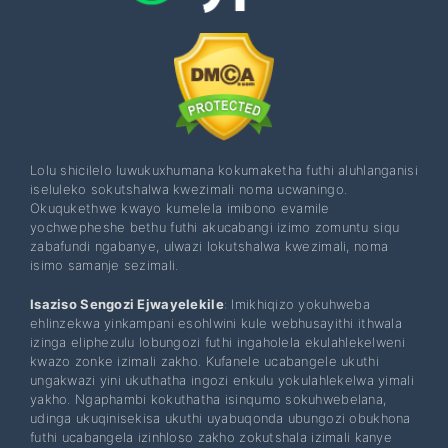
Lolu shicilelo luwukuxhumana kokumaketha futhi aluhlanganisi
iseluleko sokutshalwa kwezimali noma ucwaningo.
Okuqukethwe kwayo kumelela imibono evamile
yochwepheshe bethu futhi akucabangi izimo zomuntu siqu
zabafundi ngabanye, ulwazi lokutshalwa kwezimali, noma
isimo samanje sezimali.
Isaziso Sengozi Ejwayelekile
: Imikhiqizo yokuhweba
ehlinzekwa yinkampani esohlwini kule webhusayithi ithwala
izinga eliphezulu lobungozi futhi ingaholela ekulahlekelweni
kwazo zonke izimali zakho. Kufanele ucabangele ukuthi
ungakwazi yini ukuthatha ingozi enkulu yokulahlekelwa yimali
yakho. Ngaphambi kokuthatha isinqumo sokuhwebelana,
udinga ukuqinisekisa ukuthi uyabuqonda ubungozi obukhona
futhi ucabangela izinhloso zakho zokutshala izimali kanye