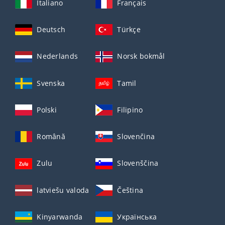
Italiano
Français
Deutsch
Türkçe
Nederlands
Norsk bokmål
Svenska
Tamil
Polski
Filipino
Română
Slovenčina
Zulu
Slovenščina
latviešu valoda
Čeština
Kinyarwanda
Українська