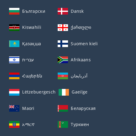
Български
Dansk
Kiswahili
ქართული
Қазақша
Suomen kieli
עברית
Afrikaans
Հայերեն
آذربايجان
Lëtzebuergesch
Gaeilge
Maori
Беларуская
አማርኛ
Туркмен