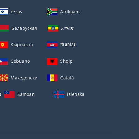
עברית
Afrikaans
Беларуская
አማርኛ
Кыргызча
ភាសាខ្មែរ
Cebuano
Shqip
Македонски
Català
)
Samoan
Íslenska