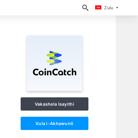
Zulu
Zulu
Vakashela Isayithi
Vula i-Akhawunti