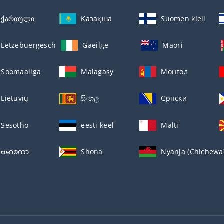
ქართული
Қазақша
Suomen kieli
Lëtzebuergesch
Gaeilge
Maori
Soomaaliga
Malagasy
Монгол
Lietuvių
සිංහල
Српски
Sesotho
eesti keel
Malti
ဗမာစကာ
Shona
Nyanja (Chichewa