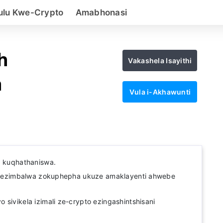
lu Kwe-Crypto
Amabhonasi
h
Vakashela Isayithi
a
Vula i-Akhawunti
a kuqhathaniswa.
elo ezimbalwa zokuphepha ukuze amaklayenti ahwebe
 sivikela izimali ze-crypto ezingashintshisani