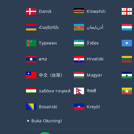
Dansk
Kiswahili
Հայերեն
آذربايجان
Туркмен
Ўзбек
ລາວ
Hrvatski
中文（台灣）
Magyar
забо́ни тоҷикӣ́
नेपाली
Bosanski
Kreyòl
Buka Okuningi