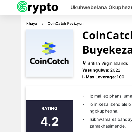
Ukuhwebelana Okuphezu
Ikhaya
CoinCatch Revizyon
CoinCatc
Buyekez
British Virgin Islands
Yasungulwa:
2022
I-Max Leverage:
100
Izimali eziphansi um
io inikeza izendlal
RATING
ngokuphepha.
4.2
Isikhwama esibandayo
zamakhasimende.