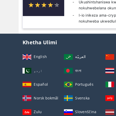
Ukushintshaniswa kw
☆
★
☆
★
☆
★
☆
★
☆
★
nokuhwebelana okuni
I-io inikeza ama-cry
nokuhweba ukwedlul
Khetha Ulimi
English
العربيّة
اردو
বাংলা
Español
Português
Norsk bokmål
Svenska
Zulu
Slovenščina