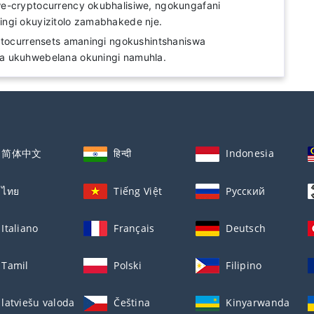
e-cryptocurrency okubhalisiwe, ngokungafani
ngi okuyizitolo zamabhakede nje.
ptocurrensets amaningi ngokushintshaniswa
a ukuhwebelana okuningi namuhla.
简体中文
हिन्दी
Indonesia
ไทย
Tiếng Việt
Русский
Italiano
Français
Deutsch
Tamil
Polski
Filipino
latviešu valoda
Čeština
Kinyarwanda