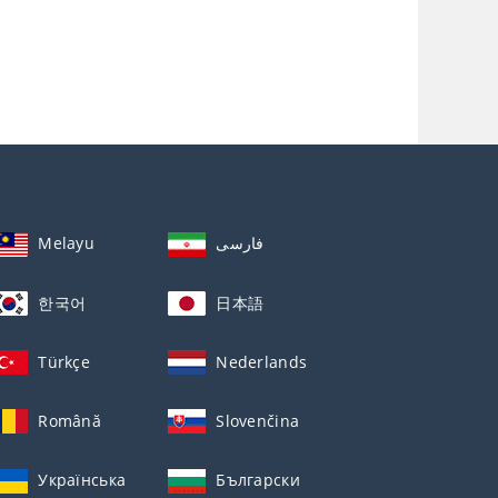
Melayu
فارسی
한국어
日本語
Türkçe
Nederlands
Română
Slovenčina
Українська
Български