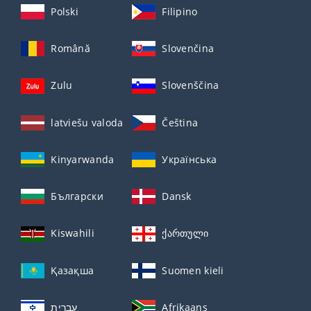
Polski
Filipino
Română
Slovenčina
Zulu
Slovenščina
latviešu valoda
Čeština
Kinyarwanda
Українська
Български
Dansk
Kiswahili
ქართული
Қазақша
Suomen kieli
עברית
Afrikaans