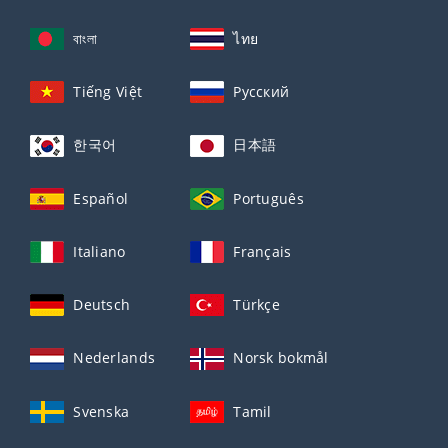
বাংলা
ไทย
Tiếng Việt
Русский
한국어
日本語
Español
Português
Italiano
Français
Deutsch
Türkçe
Nederlands
Norsk bokmål
Svenska
Tamil