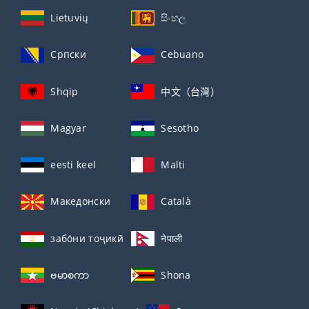
Lietuvių
සිංහල
Српски
Cebuano
Shqip
中文（台灣）
Magyar
Sesotho
eesti keel
Malti
Македонски
Català
забо́ни тоҷикӣ́
नेपाली
ဗမာစကာ
Shona