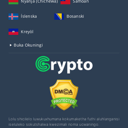
Nyanja (Chichewa)
Samoan
Íslenska
Bosanski
Kreyòl
Buka Okuningi
Lolu shicilelo luwukuxhumana kokumaketha futhi aluhlanganisi
iseluleko sokutshalwa kwezimali noma ucwaningo.