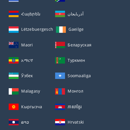
Հայերեն
آذربايجان
Lëtzebuergesch
Gaeilge
Maori
Беларуская
አማርኛ
Туркмен
Ўзбек
Soomaaliga
Malagasy
Монгол
Кыргызча
ភាសាខ្មែរ
ລາວ
Hrvatski