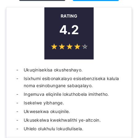
RATING
4.2
☆
★
☆
★
☆
★
☆
★
☆
★
Ukuqinisekisa okusheshayo.
Isixhumi esibonakalayo esisebenziseka kalula
noma esinobungane sabaqalayo.
Ingemuva eliqinile lokuthobela imithetho.
Isekelwe yibhange.
Ukwesekwa okuqinile.
Ukusekelwa kwekhwalithi ye-altcoin.
Uhlelo olukhulu lokudlulisela.