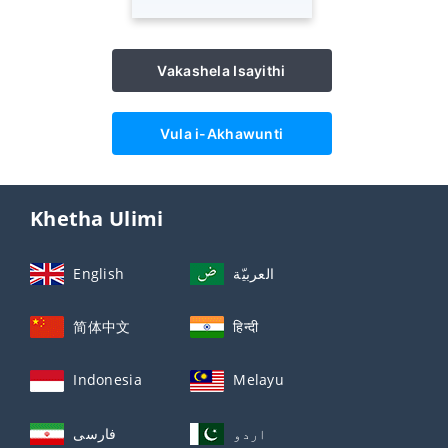
Vakashela Isayithi
Vula i-Akhawunti
Khetha Ulimi
English
العربيّة
简体中文
हिन्दी
Indonesia
Melayu
اردو
فارسی