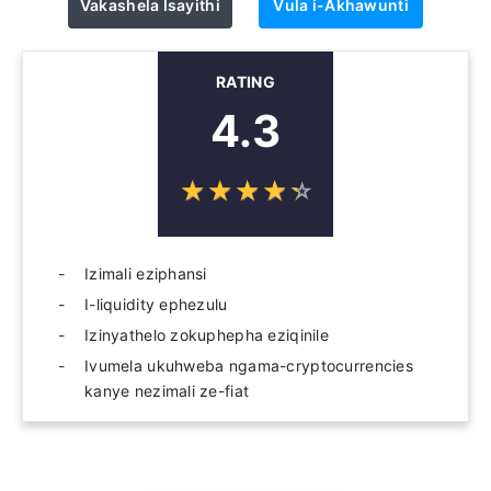
Vakashela Isayithi
Vula i-Akhawunti
RATING
4.3
☆
★
☆
★
☆
★
☆
★
☆
★
Izimali eziphansi
I-liquidity ephezulu
Izinyathelo zokuphepha eziqinile
Ivumela ukuhweba ngama-cryptocurrencies
kanye nezimali ze-fiat