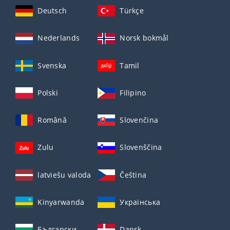
Deutsch
Türkçe
Nederlands
Norsk bokmål
Svenska
Tamil
Polski
Filipino
Română
Slovenčina
Zulu
Slovenščina
latviešu valoda
Čeština
Kinyarwanda
Українська
Български
Dansk