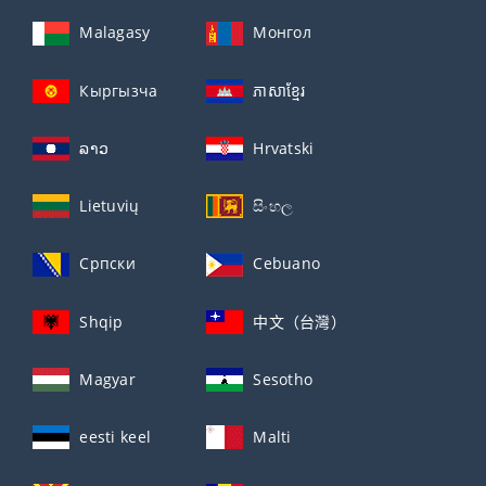
Malagasy
Монгол
Кыргызча
ភាសាខ្មែរ
ລາວ
Hrvatski
Lietuvių
සිංහල
Српски
Cebuano
Shqip
中文（台灣）
Magyar
Sesotho
eesti keel
Malti