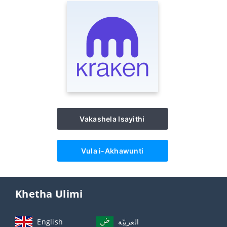
Vakashela Isayithi
Vula i-Akhawunti
Khetha Ulimi
English
العربيّة