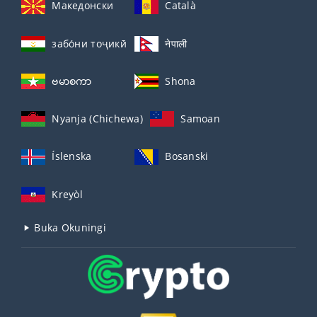
Македонски
Català
забо́ни тоҷикӣ́
नेपाली
ဗမာစကာ
Shona
Nyanja (Chichewa)
Samoan
Íslenska
Bosanski
Kreyòl
Buka Okuningi