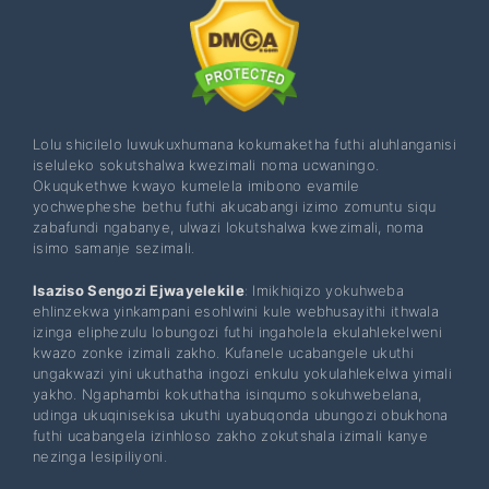
Lolu shicilelo luwukuxhumana kokumaketha futhi aluhlanganisi
iseluleko sokutshalwa kwezimali noma ucwaningo.
Okuqukethwe kwayo kumelela imibono evamile
yochwepheshe bethu futhi akucabangi izimo zomuntu siqu
zabafundi ngabanye, ulwazi lokutshalwa kwezimali, noma
isimo samanje sezimali.
Isaziso Sengozi Ejwayelekile
: Imikhiqizo yokuhweba
ehlinzekwa yinkampani esohlwini kule webhusayithi ithwala
izinga eliphezulu lobungozi futhi ingaholela ekulahlekelweni
kwazo zonke izimali zakho. Kufanele ucabangele ukuthi
ungakwazi yini ukuthatha ingozi enkulu yokulahlekelwa yimali
yakho. Ngaphambi kokuthatha isinqumo sokuhwebelana,
udinga ukuqinisekisa ukuthi uyabuqonda ubungozi obukhona
futhi ucabangela izinhloso zakho zokutshala izimali kanye
nezinga lesipiliyoni.