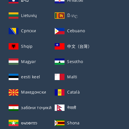
ລາວ
Hrvatski
Lietuvių
සිංහල
Српски
Cebuano
Shqip
中文（台灣）
Magyar
Sesotho
eesti keel
Malti
Македонски
Català
забо́ни тоҷикӣ́
नेपाली
ဗမာစကာ
Shona