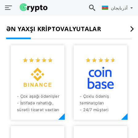
آذربايجان
ƏN YAXŞI KRIPTOVALYUTALAR
☆
★
☆
★
☆
★
☆
★
☆
★
☆
★
☆
★
☆
★
☆
★
☆
★
- Çox aşağı ödənişlər
- Çoxlu ödəniş
- İstifadə rahatlığı,
təminatçıları
sürətli ticarət vaxtları
- 24/7 müştəri
- Fiat ilə
dəstəyi
kriptovalyuta almaq
- Aşağı ödənişlər
və satmaq imkanı
- İstifadəçi dostu
- Kriptovalyutaların
mübadilə