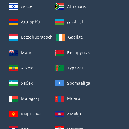
עברית
Afrikaans
Հայերեն
آذربايجان
Lëtzebuergesch
Gaeilge
Maori
Беларуская
አማርኛ
Туркмен
Ўзбек
Soomaaliga
Malagasy
Монгол
Кыргызча
ភាសាខ្មែរ