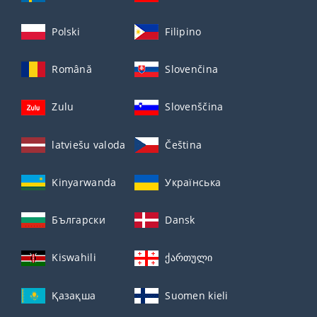
Polski
Filipino
Română
Slovenčina
Zulu
Slovenščina
latviešu valoda
Čeština
Kinyarwanda
Українська
Български
Dansk
Kiswahili
ქართული
Қазақша
Suomen kieli