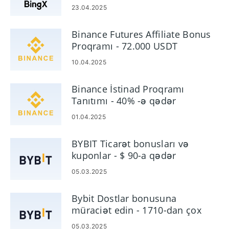
komissiya
23.04.2025
Binance Futures Affiliate Bonus
Proqramı - 72.000 USDT
10.04.2025
Binance İstinad Proqramı
Tanıtımı - 40% -ə qədər
komissiya
01.04.2025
BYBIT Ticarət bonusları və
kuponlar - $ 90-a qədər
istifadəçi faydası
05.03.2025
Bybit Dostlar bonusuna
müraciət edin - 1710-dan çox
USDT və 30% komissiya qazanın
05.03.2025