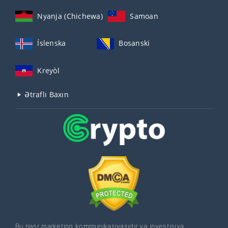
Nyanja (Chichewa)
Samoan
Íslenska
Bosanski
Kreyòl
Ətraflı Baxın
Bu nəşr marketinq kommunikasiyasıdır və investisiya