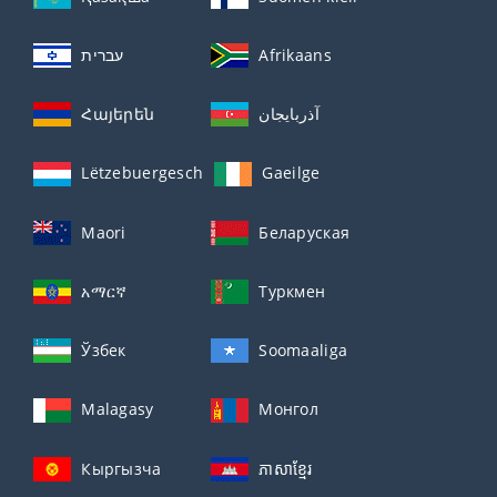
עברית
Afrikaans
Հայերեն
آذربايجان
Lëtzebuergesch
Gaeilge
Maori
Беларуская
አማርኛ
Туркмен
Ўзбек
Soomaaliga
Malagasy
Монгол
Кыргызча
ភាសាខ្មែរ