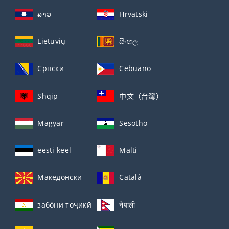
ລາວ
Hrvatski
Lietuvių
සිංහල
Српски
Cebuano
Shqip
中文（台灣）
Magyar
Sesotho
eesti keel
Malti
Македонски
Català
забо́ни тоҷикӣ́
नेपाली