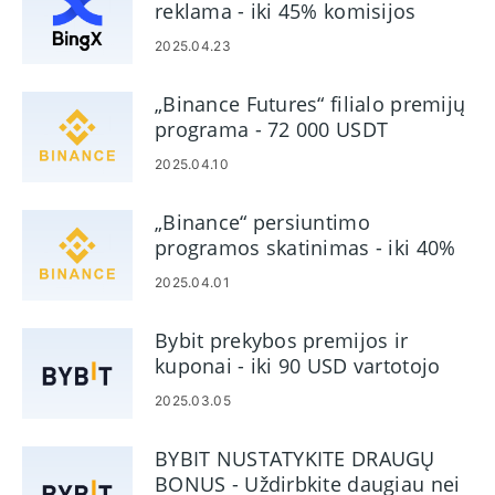
reklama - iki 45% komisijos
- 24-7 klientų
aptarnavimas.
2025.04.23
„Binance Futures“ filialo premijų
programa - 72 000 USDT
2025.04.10
„Binance“ persiuntimo
programos skatinimas - iki 40%
komisijos
2025.04.01
Bybit prekybos premijos ir
kuponai - iki 90 USD vartotojo
išmokos
2025.03.05
BYBIT NUSTATYKITE DRAUGŲ
BONUS - Uždirbkite daugiau nei