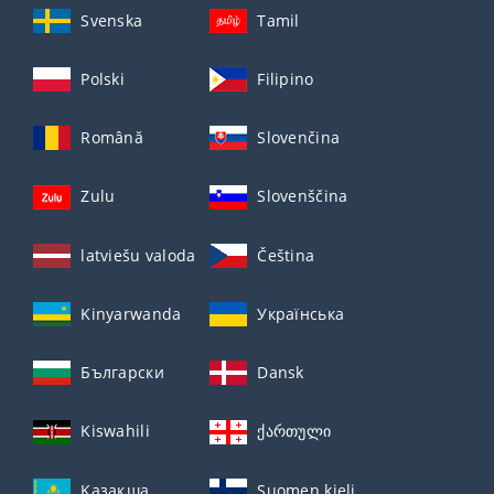
Svenska
Tamil
Polski
Filipino
Română
Slovenčina
Zulu
Slovenščina
latviešu valoda
Čeština
Kinyarwanda
Українська
Български
Dansk
Kiswahili
ქართული
Қазақша
Suomen kieli