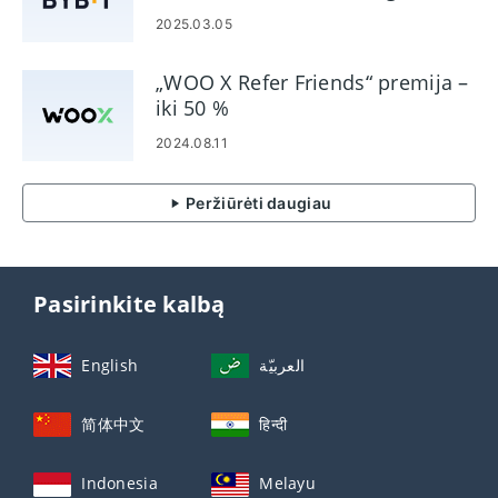
1710 USD ir 30% komisinių
2025.03.05
„WOO X Refer Friends“ premija –
iki 50 %
2024.08.11
Peržiūrėti daugiau
Pasirinkite kalbą
English
العربيّة
简体中文
हिन्दी
Indonesia
Melayu