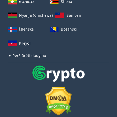
ဗမာစကာ
Shona
Nyanja (Chichewa)
Samoan
Íslenska
Bosanski
Kreyòl
Peržiūrėti daugiau