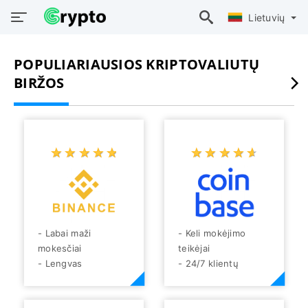
Lietuvių
POPULIARIAUSIOS KRIPTOVALIUTŲ
BIRŽOS
☆
★
☆
★
☆
★
☆
★
☆
★
☆
★
☆
★
☆
★
☆
★
☆
★
- Labai maži
- Keli mokėjimo
mokesčiai
teikėjai
- Lengvas
- 24/7 klientų
naudojimas, greitas
aptarnavimas
prekybos laikas
- Maži mokesčiai