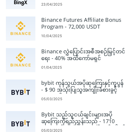
23/04/2025
Binance Futures Affiliate Bonus
Program - 72,000 USDT
10/04/2025
Binance လွှဲပြောင်းအစီအစဉ်မြှင့်တင်
ရေး - 40% အထိကော်မရှင်
01/04/2025
bybit ကုန်သွယ်အပိုဆုကြေးနှင့်ကူပွန်
- $ 90 အသုံးပြုသူအကျိုးခံစားခွင့်
များအထိ
05/03/2025
Bybit သည်သူငယ်ချင်းများအပို
ဆုကြေးကိုရည်ညွှန်းသည် - 1710
USDT နှင့် 30% သောကော်မရှင်ရရှိရန်
05/03/2025