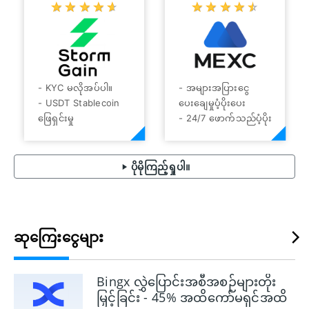
☆
★
☆
★
☆
★
☆
★
☆
★
☆
★
☆
★
☆
★
☆
★
☆
★
- ကျယ်ပြန့်သော
သောလဲလှယ်
cryptocurrencies
- မြန်ဆန်ပြီး ယုံကြည်
- ငွေဖြစ်လွယ်ခြင်း။
စိတ်ချရသောဝန်ဆောင်မှု
- အဆန်းသစ်ဆုံးသော
- အသုံးပြုရလွယ်ကူ
ဖလှယ်မှုများထဲမှ တစ်ခု
သည်။
- KYC မလိုအပ်ပါ။
- အများအပြားငွေ
- USDT Stablecoin
ပေးချေမှုပံ့ပိုးပေး
ဖြေရှင်းမှု
- 24/7 ဖောက်သည်ပံ့ပိုး
- ကောင်းသောမိုဘိုင်းအ
မှု
က်ပ်
- အခကြေးငွေ နည်းပါး
- အပ်ငွေအပေါ်အတိုး။
ခြင်း။
ပိုမိုကြည့်ရှုပါ။
- နေ့စဥ်ရောင်းဝယ်မှု
- အသုံးပြုရလွယ်ကူ
အတွက် 0% လဲလှယ်
သောလဲလှယ်
ခြင်း။
- မြန်ဆန်ပြီး ယုံကြည်
- ကုန်သွယ်မှုအချက်ပြမှု
စိတ်ချရသောဝန်ဆောင်မှု
ဆုကြေးငွေများ
များ ပါဝင်သော ရိုးရာနှင့်
- အသုံးပြုရလွယ်ကူ
အဆင့်မြင့်ကုန်သွယ်
သည်။
အင်္ဂါရပ်များ။
Bingx လွှဲပြောင်းအစီအစဉ်များတိုး
- 24-7 ဖောက်သည်
မြှင့်ခြင်း - 45% အထိကော်မရှင်အထိ
ထောက်ခံမှု။