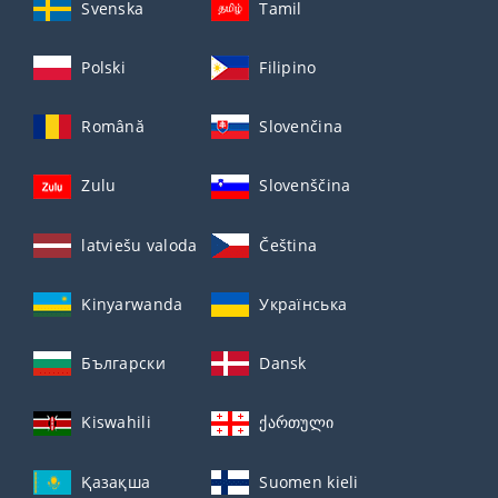
Svenska
Tamil
Polski
Filipino
Română
Slovenčina
Zulu
Slovenščina
latviešu valoda
Čeština
Kinyarwanda
Українська
Български
Dansk
Kiswahili
ქართული
Қазақша
Suomen kieli