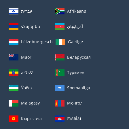
עברית
Afrikaans
Հայերեն
آذربايجان
Lëtzebuergesch
Gaeilge
Maori
Беларуская
አማርኛ
Туркмен
Ўзбек
Soomaaliga
Malagasy
Монгол
Кыргызча
ភាសាខ្មែរ