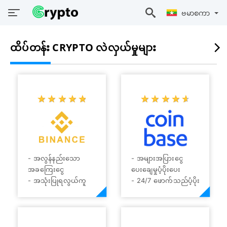
ဗမာစကာ
ထိပ်တန်း CRYPTO လဲလှယ်မှုများ
☆
★
☆
★
☆
★
☆
★
☆
★
☆
★
☆
★
☆
★
☆
★
☆
★
- အလွန်နည်းသော
- အများအပြားငွေ
အခကြေးငွေ
ပေးချေမှုပံ့ပိုးပေး
- အသုံးပြုရလွယ်ကူ
- 24/7 ဖောက်သည်ပံ့ပိုး
သည်၊ အမြန်ကုန်သွယ်
မှု
ချိန်
- အခကြေးငွေ နည်းပါး
- fiat ဖြင့် crypto ကို ၀
ခြင်း။
ယ်ရောင်းနိုင်မှု
- အသုံးပြုရလွယ်ကူ