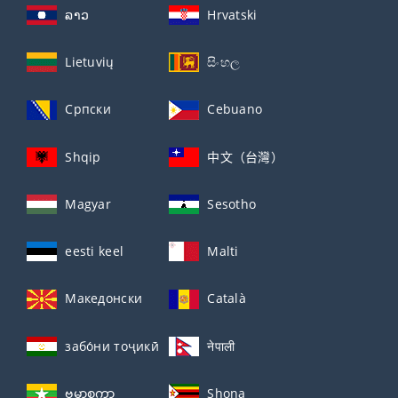
ລາວ
Hrvatski
Lietuvių
සිංහල
Српски
Cebuano
Shqip
中文（台灣）
Magyar
Sesotho
eesti keel
Malti
Македонски
Català
забо́ни тоҷикӣ́
नेपाली
ဗမာစကာ
Shona