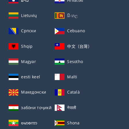
ລາວ
Hrvatski
Lietuvių
සිංහල
Српски
Cebuano
Shqip
中文（台灣）
Magyar
Sesotho
eesti keel
Malti
Македонски
Català
забо́ни тоҷикӣ́
नेपाली
ဗမာစကာ
Shona