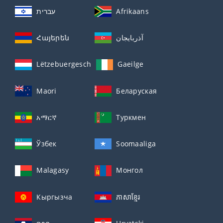
עברית
Afrikaans
Հայերեն
آذربايجان
Lëtzebuergesch
Gaeilge
Maori
Беларуская
አማርኛ
Туркмен
Ўзбек
Soomaaliga
Malagasy
Монгол
Кыргызча
ភាសាខ្មែរ