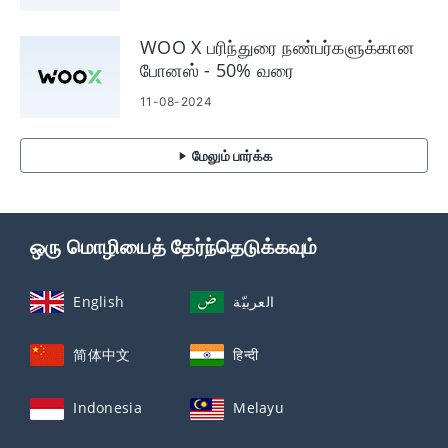
WOO X பரிந்துரை நண்பர்களுக்கான
போனஸ் - 50% வரை
11-08-2024
மேலும் பார்க்க
ஒரு மொழியைத் தேர்ந்தெடுக்கவும்
English
العربيّة
简体中文
हिन्दी
Indonesia
Melayu