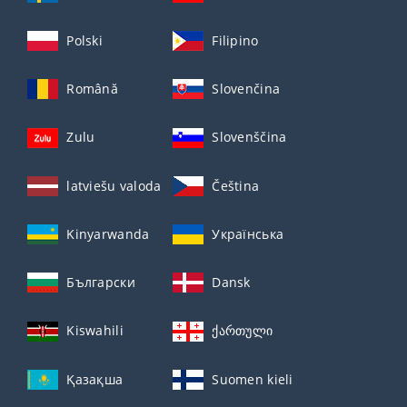
Polski
Filipino
Română
Slovenčina
Zulu
Slovenščina
latviešu valoda
Čeština
Kinyarwanda
Українська
Български
Dansk
Kiswahili
ქართული
Қазақша
Suomen kieli