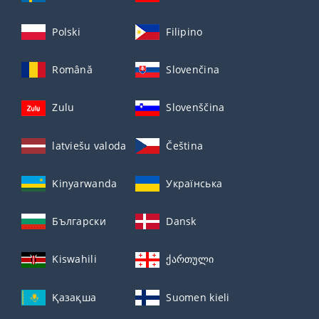
Polski
Filipino
Română
Slovenčina
Zulu
Slovenščina
latviešu valoda
Čeština
Kinyarwanda
Українська
Български
Dansk
Kiswahili
ქართული
Қазақша
Suomen kieli