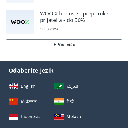
WOO X bonus za preporuke
prijatelja - do 50%
11.08.2024
Vidi više
Odaberite jezik
English
العربيّة
简体中文
हिन्दी
Indonesia
Melayu