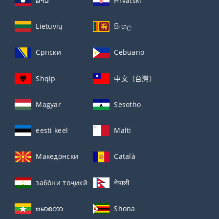
ລາວ
Hrvatski
Lietuvių
සිංහල
Српски
Cebuano
Shqip
中文（台灣）
Magyar
Sesotho
eesti keel
Malti
Македонски
Català
забо́ни тоҷикӣ́
नेपाली
ဗမာစကာ
Shona