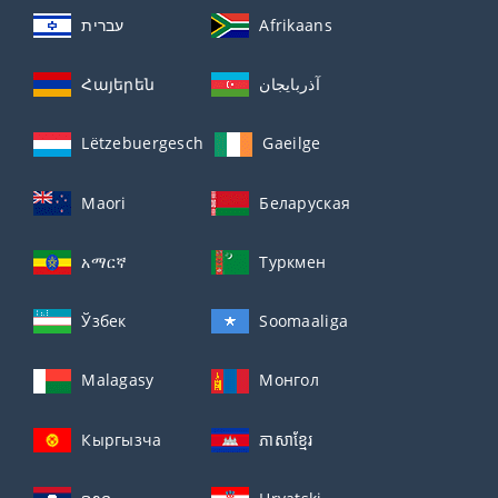
עברית
Afrikaans
Հայերեն
آذربايجان
Lëtzebuergesch
Gaeilge
Maori
Беларуская
አማርኛ
Туркмен
Ўзбек
Soomaaliga
Malagasy
Монгол
Кыргызча
ភាសាខ្មែរ