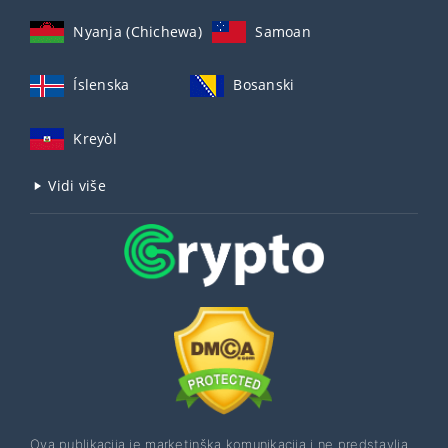
Nyanja (Chichewa)
Samoan
Íslenska
Bosanski
Kreyòl
Vidi više
Ova publikacija je marketinška komunikacija i ne predstavlja