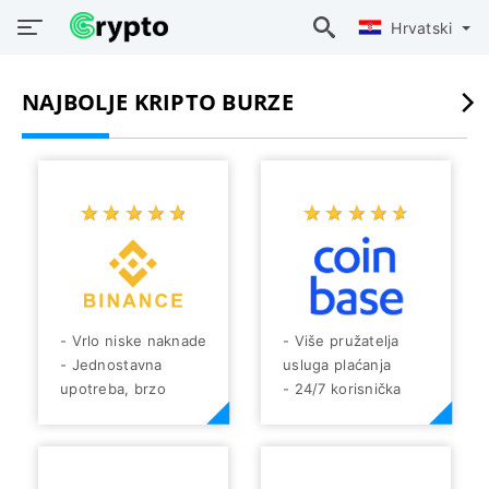
Hrvatski
NAJBOLJE KRIPTO BURZE
☆
★
☆
★
☆
★
☆
★
☆
★
☆
★
☆
★
☆
★
☆
★
☆
★
- Vrlo niske naknade
- Više pružatelja
- Jednostavna
usluga plaćanja
upotreba, brzo
- 24/7 korisnička
vrijeme trgovanja
podrška
- Mogućnost kupnje
- Niske naknade
i prodaje kripto s
- Razmjena
fiatom
prilagođena korisniku