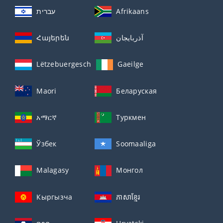
עברית
Afrikaans
Հայերեն
آذربايجان
Lëtzebuergesch
Gaeilge
Maori
Беларуская
አማርኛ
Туркмен
Ўзбек
Soomaaliga
Malagasy
Монгол
Кыргызча
ភាសាខ្មែរ