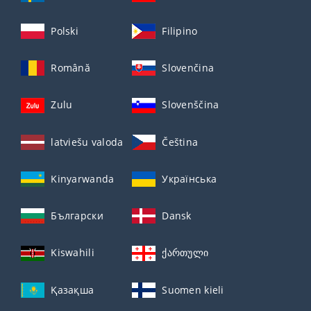
Polski
Filipino
Română
Slovenčina
Zulu
Slovenščina
latviešu valoda
Čeština
Kinyarwanda
Українська
Български
Dansk
Kiswahili
ქართული
Қазақша
Suomen kieli