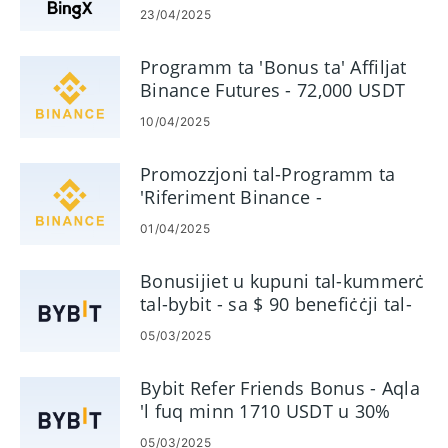
Kummissjoni
klijent.
23/04/2025
Programm ta 'Bonus ta' Affiljat
Binance Futures - 72,000 USDT
10/04/2025
Promozzjoni tal-Programm ta
'Riferiment Binance -
Kummissjoni Sa 40%
01/04/2025
Bonusijiet u kupuni tal-kummerċ
tal-bybit - sa $ 90 benefiċċji tal-
utent
05/03/2025
Bybit Refer Friends Bonus - Aqla
'l fuq minn 1710 USDT u 30%
Kummissjoni
05/03/2025