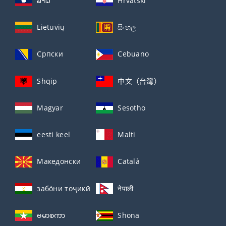
ລາວ
Hrvatski
Lietuvių
සිංහල
Српски
Cebuano
Shqip
中文（台灣）
Magyar
Sesotho
eesti keel
Malti
Македонски
Català
забо́ни тоҷикӣ́
नेपाली
ဗမာစကာ
Shona