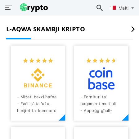
Malti
L-AQWA SKAMBJI KRIPTO
☆
★
☆
★
☆
★
☆
★
☆
★
☆
★
☆
★
☆
★
☆
★
☆
★
- Miżati baxxi ħafna
- Fornituri ta'
- Faċilità ta 'użu,
pagament multipli
ħinijiet ta' kummerċ
- Appoġġ għall-
ta 'malajr
klijenti 24/7
- Kapaċità li tixtri u
- Miżati baxxi
tbiegħ kripto bil-fiat
- Skambju faċli għall-
- Firxa wiesgħa ta
utent