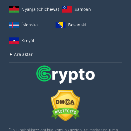
Nyanja (Chichewa)
Samoan
Íslenska
Bosanski
Kreyòl
Ara aktar
Din il-pubblikazzjoni hija komunikazzjoni ta’ marketing u ma