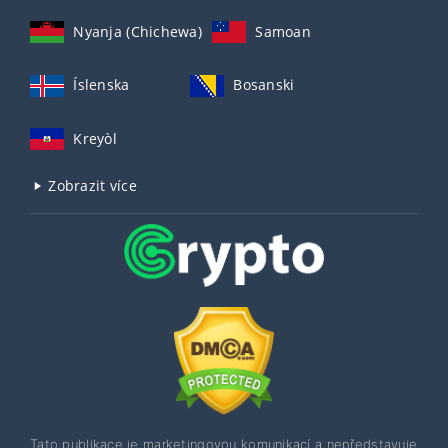
Nyanja (Chichewa)
Samoan
Íslenska
Bosanski
Kreyòl
Zobrazit více
Tato publikace je marketingovou komunikací a nepředstavuje