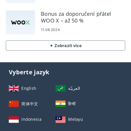
Bonus za doporučení přátel
WOO X – až 50 %
11.08.2024
Zobrazit více
Vyberte jazyk
English
العربيّة
简体中文
हिन्दी
Indonesia
Melayu