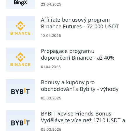
provize
23.04.2025
Affiliate bonusový program
Binance Futures - 72 000 USDT
10.04.2025
Propagace programu
doporučení Binance - až 40%
provize
01.04.2025
Bonusy a kupóny pro
obchodování s Bybity - výhody
uživatele až 90 $
05.03.2025
BYBIT Revise Friends Bonus -
Vydělávejte více než 1710 USDT a
30% provize
05.03.2025