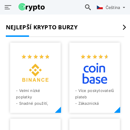
Čeština
NEJLEPŠÍ KRYPTO BURZY
☆
★
☆
★
☆
★
☆
★
☆
★
☆
★
☆
★
☆
★
☆
★
☆
★
- Velmi nízké
- Více poskytovatelů
poplatky
plateb
- Snadné použití,
- Zákaznická
rychlé obchodní časy
podpora 24/7
- Schopnost
- Nízké poplatky
nakupovat a
- Uživatelsky
prodávat kryptoměny
přívětivá výměna