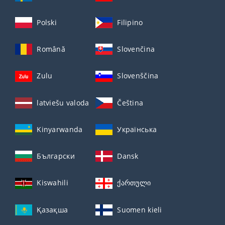
Polski
Filipino
Română
Slovenčina
Zulu
Slovenščina
latviešu valoda
Čeština
Kinyarwanda
Українська
Български
Dansk
Kiswahili
ქართული
Қазақша
Suomen kieli