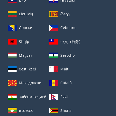
ລາວ
Hrvatski
Lietuvių
සිංහල
Српски
Cebuano
Shqip
中文（台灣）
Magyar
Sesotho
eesti keel
Malti
Македонски
Català
забо́ни тоҷикӣ́
नेपाली
ဗမာစကာ
Shona