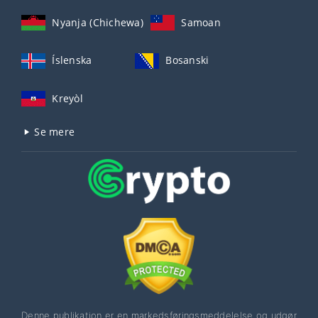
Nyanja (Chichewa)
Samoan
Íslenska
Bosanski
Kreyòl
Se mere
Denne publikation er en markedsføringsmeddelelse og udgør