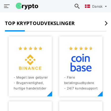
Dansk
TOP KRYPTOUDVEKSLINGER
☆
★
☆
★
☆
★
☆
★
☆
★
☆
★
☆
★
☆
★
☆
★
☆
★
- Meget lave gebyrer
- Flere
- Brugervenlighed,
betalingsudbydere
hurtige handelstider
- 24/7 kundesupport
- Mulighed for at
- Lave gebyrer
købe og sælge
- Brugervenlig
krypto med fiat
udveksling
- Bredt udvalg af
- Hurtig og