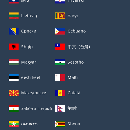
ລາວ
Hrvatski
Lietuvių
සිංහල
Српски
Cebuano
Shqip
中文（台灣）
Magyar
Sesotho
eesti keel
Malti
Македонски
Català
забо́ни тоҷикӣ́
नेपाली
ဗမာစကာ
Shona