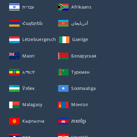
עברית
Afrikaans
Հայերեն
آذربايجان
Lëtzebuergesch
Gaeilge
Maori
Беларуская
አማርኛ
Туркмен
Ўзбек
Soomaaliga
Malagasy
Монгол
Кыргызча
ភាសាខ្មែរ