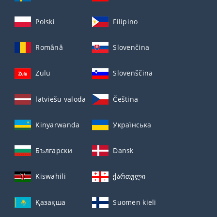
Polski
Filipino
Română
Slovenčina
Zulu
Slovenščina
latviešu valoda
Čeština
Kinyarwanda
Українська
Български
Dansk
Kiswahili
ქართული
Қазақша
Suomen kieli