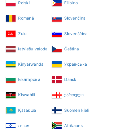
Polski
Filipino
Română
Slovenčina
Zulu
Slovenščina
latviešu valoda
Čeština
Kinyarwanda
Українська
Български
Dansk
Kiswahili
ქართული
Қазақша
Suomen kieli
עברית
Afrikaans