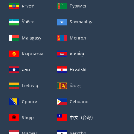
አማርኛ
Туркмен
Ўзбек
Soomaaliga
Malagasy
Монгол
Кыргызча
ភាសាខ្មែរ
ລາວ
Hrvatski
Lietuvių
සිංහල
Српски
Cebuano
Shqip
中文（台灣）
Magyar
Sesotho