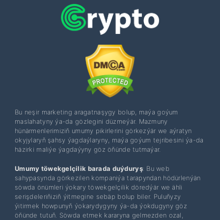
Bu neşir marketing aragatnaşygy bolup, maýa goýum
maslahatyny ýa-da gözlegini düzmeýär. Mazmuny
hünärmenlerimiziň umumy pikirlerini görkezýär we aýratyn
okyjylaryň şahsy ýagdaýlaryny, maýa goýum tejribesini ýa-da
häzirki maliýe ýagdaýyny göz öňünde tutmaýar.
Umumy töwekgelçilik barada duýduryş
: Bu web
sahypasynda görkezilen kompaniýa tarapyndan hödürlenýän
söwda önümleri ýokary töwekgelçilik döredýär we ähli
serişdeleriňiziň ýitmegine sebäp bolup biler. Puluňyzy
ýitirmek howpunyň ýokarydygyny ýa-da ýokdugyny göz
öňünde tutuň. Söwda etmek kararyna gelmezden ozal,