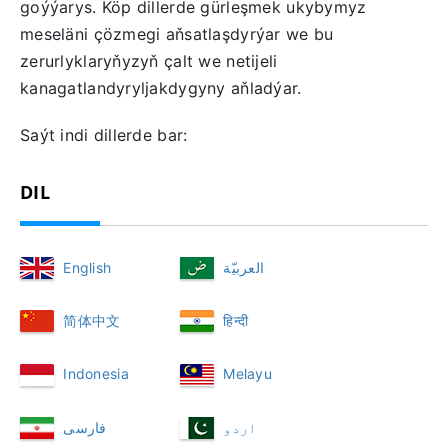
goýýarys. Köp dillerde gürleşmek ukybymyz
meseläni çözmegi aňsatlaşdyrýar we bu
zerurlyklaryňyzyň çalt we netijeli
kanagatlandyryljakdygyny aňladýar.
Saýt indi dillerde bar:
DIL
English
العربيّة
简体中文
हिन्दी
Indonesia
Melayu
اردو
فارسی