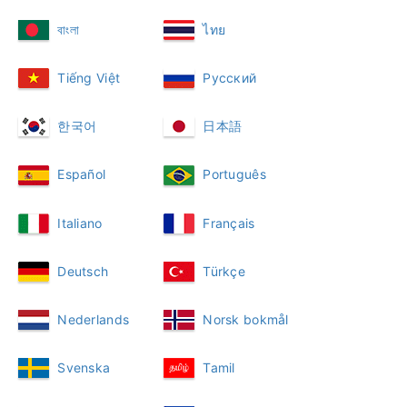
বাংলা
ไทย
Tiếng Việt
Русский
한국어
日本語
Español
Português
Italiano
Français
Deutsch
Türkçe
Nederlands
Norsk bokmål
Svenska
Tamil