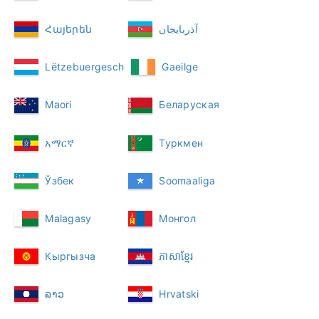
Հայերեն
آذربايجان
Lëtzebuergesch
Gaeilge
Maori
Беларуская
አማርኛ
Туркмен
Ўзбек
Soomaaliga
Malagasy
Монгол
Кыргызча
ភាសាខ្មែរ
ລາວ
Hrvatski