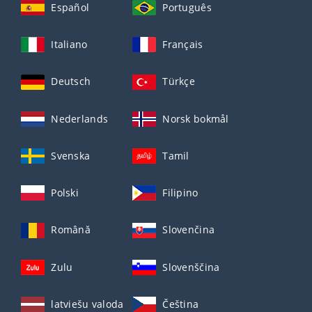
Español
Português
Italiano
Français
Deutsch
Türkçe
Nederlands
Norsk bokmål
Svenska
Tamil
Polski
Filipino
Română
Slovenčina
Zulu
Slovenščina
latviešu valoda
Čeština