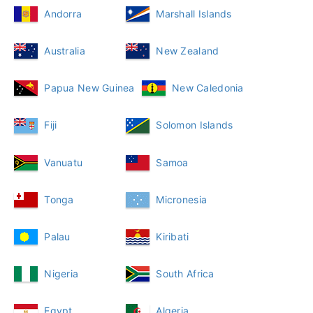
Andorra
Marshall Islands
Australia
New Zealand
Papua New Guinea
New Caledonia
Fiji
Solomon Islands
Vanuatu
Samoa
Tonga
Micronesia
Palau
Kiribati
Nigeria
South Africa
Egypt
Algeria