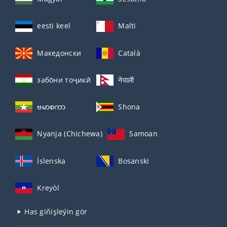
eesti keel
Malti
Македонски
Català
забо́ни тоҷикӣ́
नेपाली
ဗမာစကာ
Shona
Nyanja (Chichewa)
Samoan
Íslenska
Bosanski
Kreyòl
Has giňişleýin gör