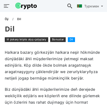
Туркмен
Öý
Dil
Dil
Iň ýokary kripto alyş-çalyşlary
Bonuslar
Dil
Halkara bazary görkezýän halkara neşir hökmünde
dünýädäki ähli müşderilerimize ýetmegi maksat
edinýäris. Köp dilde ökde bolmak aragatnaşyk
aragatnaşygyny çäklendirýär we zerurlyklaryňyza
netijeli jogap bermäge mümkinçilik berýär.
Biz dünýädäki ähli müşderilerimize deň derejede
wekilçilik edýäris we köpleriň ene dilinde gürlemek
üçin özlerini has rahat duýmagy üçin hormat