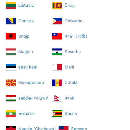
Lietuvių
සිංහල
Српски
Cebuano
Shqip
中文（台灣）
Magyar
Sesotho
eesti keel
Malti
Македонски
Català
забо́ни тоҷикӣ́
नेपाली
ဗမာစကာ
Shona
Nyanja (Chichewa)
Samoan