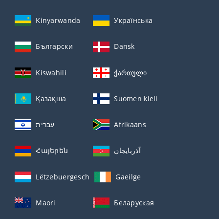
Kinyarwanda
Українська
Български
Dansk
Kiswahili
ქართული
Қазақша
Suomen kieli
עברית
Afrikaans
Հայերեն
آذربايجان
Lëtzebuergesch
Gaeilge
Maori
Беларуская