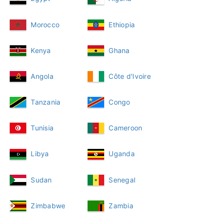
Morocco
Ethiopia
Kenya
Ghana
Angola
Côte d'Ivoire
Tanzania
Congo
Tunisia
Cameroon
Libya
Uganda
Sudan
Senegal
Zimbabwe
Zambia